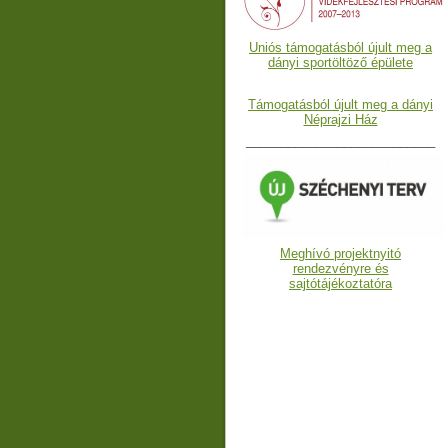
Uniós támogatásból újult meg a
dányi sportöltöző épülete
Támogatásból újult meg a dányi
Néprajzi Ház
___________________________
Meghívó projektnyitó
rendezvényre és
sajtótájékoztatóra