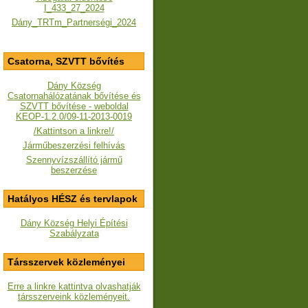
I_433_27_2024
Dány_TRTm_Partnerségi_2024
Csatorna, SZVTT bővítés
Dány Község
Csatornahálózatának bővítése és
SZVTT bővítése - weboldal
KEOP-1.2.0/09-11-2013-0019
/Kattintson a linkre!/
Járműbeszerzési felhívás
Szennyvízszállító jármű
beszerzése
Hatályos HÉSZ és tervlapok
Dány Község Helyi Építési
Szabályzata
Társszervek közleményei
Erre a linkre kattintva olvashatják
társszerveink közleményeit.