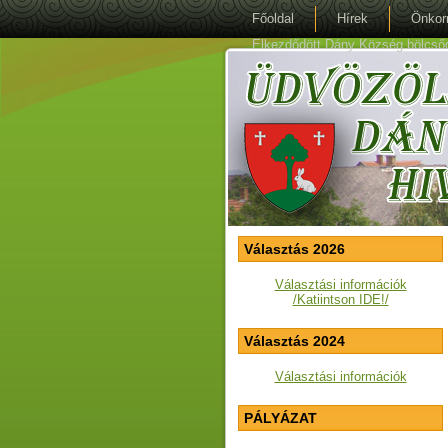
Főoldal
Hírek
Önkor
Elkezdődött Dány Község bölcsőde 
Választás 2026
Választási információk
/Katiintson IDE!/
Választás 2024
Választási információk
PÁLYÁZAT