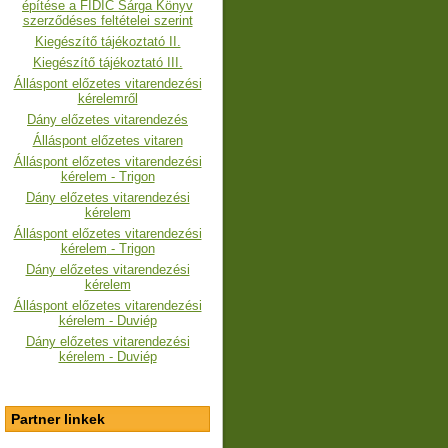
építése a FIDIC Sárga Könyv
szerződéses feltételei szerint
Kiegészítő tájékoztató II.
Kiegészítő tájékoztató III.
Álláspont előzetes vitarendezési
kérelemről
Dány előzetes vitarendezés
Álláspont előzetes vitaren
Álláspont előzetes vitarendezési
kérelem - Trigon
Dány előzetes vitarendezési
kérelem
Álláspont előzetes vitarendezési
kérelem
- Trigon
Dány előzetes vitarendezési
kérelem
Álláspont előzetes vitarendezési
kérelem - Duviép
Dány előzetes vitarendezési
kérelem - Duviép
Partner linkek