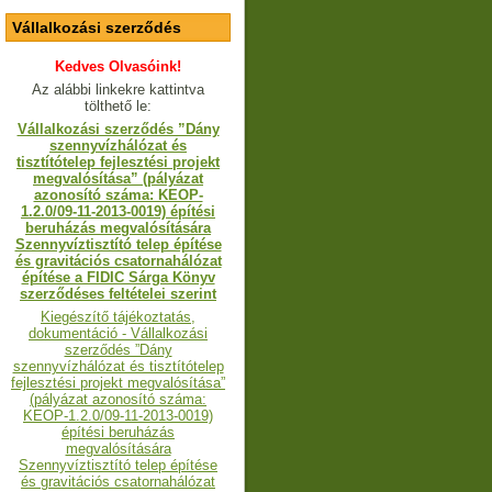
Vállalkozási szerződés
Kedves Olvasóink!
Az alábbi linkekre kattintva
tölthető le:
Vállalkozási szerződés ”Dány
szennyvízhálózat és
tisztítótelep fejlesztési projekt
megvalósítása” (pályázat
azonosító száma: KEOP-
1.2.0/09-11-2013-0019) építési
beruházás megvalósítására
Szennyvíztisztító telep építése
és gravitációs csatornahálózat
építése a FIDIC Sárga Könyv
szerződéses feltételei szerint
Kiegészítő tájékoztatás,
dokumentáció - Vállalkozási
szerződés ”Dány
szennyvízhálózat és tisztítótelep
fejlesztési projekt megvalósítása”
(pályázat azonosító száma:
KEOP-1.2.0/09-11-2013-0019)
építési beruházás
megvalósítására
Szennyvíztisztító telep építése
és gravitációs csatornahálózat