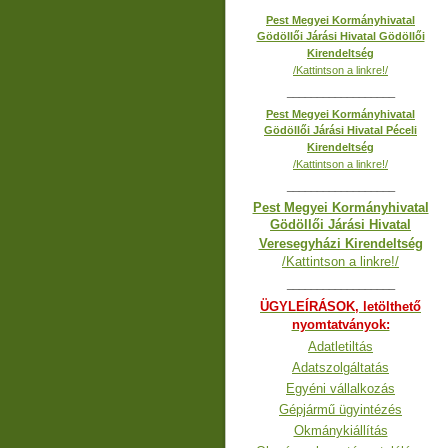
Pest Megyei Kormányhivatal
Gödöllői Járási Hivatal Gödöllői
Kirendeltség
/Kattintson a linkre!/
__________________
Pest Megyei Kormányhivatal
Gödöllői Járási Hivatal Péceli
Kirendeltség
/Kattintson a linkre!/
__________________
Pest Megyei Kormányhivatal
Gödöllői Járási Hivatal
Veresegyházi Kirendeltség
/Kattintson a linkre!/
__________________
ÜGYLEÍRÁSOK, letölthető
nyomtatványok:
Adatletiltás
Adatszolgáltatás
Egyéni vállalkozás
Gépjármű ügyintézés
Okmánykiállítás