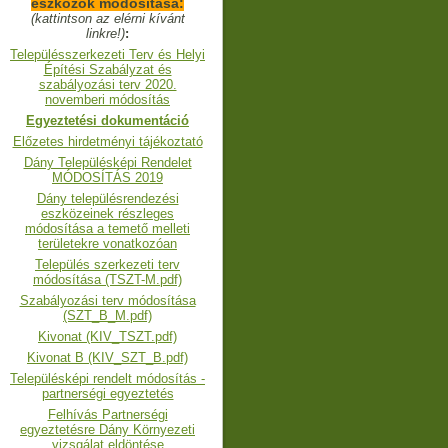
eszközök módosítása:
(kattintson az elérni kívánt
linkre!)
:
Településszerkezeti Terv és Helyi
Építési Szabályzat és
szabályozási terv 2020.
novemberi módosítás
Egyeztetési dokumentáció
Előzetes hirdetményi tájékoztató
Dány Településképi Rendelet
MÓDOSÍTÁS 2019
Dány településrendezési
eszközeinek részleges
módosítása a temető melleti
területekre vonatkozóan
Település szerkezeti terv
módosítása (TSZT-M.pdf)
Szabályozási terv módosítása
(SZT_B_M.pdf)
Kivonat (KIV_TSZT.pdf)
Kivonat B (KIV_SZT_B.pdf)
Településképi rendelt módosítás -
partnerségi egyeztetés
Felhívás Partnerségi
egyeztetésre Dány Környezeti
vizsgálat eldöntése