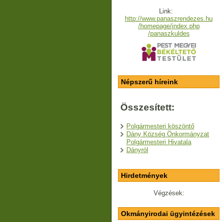
Link:
http://www.panaszrendezes.hu
/homepage/index.php
/panaszkuldes
Népszerű híreink
Összesített:
Polgármesteri köszöntő
Dány Község Önkormányzat
Polgármesteri Hivatala
Dányról
Hirdetmények
Végzések:
Okmányirodai ügyintézések