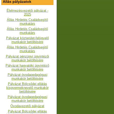
Állás pályázatok
Élelmezésvezetői pályázat -
2025
Állás Hirdetés Családsegítő
munkatárs
Állás Hirdetés Családsegítő
munkatárs
Pályázat közterület-felügyelő
munkakör betöltésére
Állás Hirdetés Családsegítő
munkatárs
Pályázat pénzügyi ügyintézői
munkakör betöltésére
Pályázat hagyatéki ügyintéző
munkakör betöltésére
Pályázat óvodapedagógusi
munkakör betöltésére
Pályázat Bölcsődei ellátás
kisgyermeknevelő munkakör
betöltésére
Pályázat óvodapedagógusi
munkakör betöltésére
Óvodavezetői pályázat
Pályázat Bölcsődei ellátás