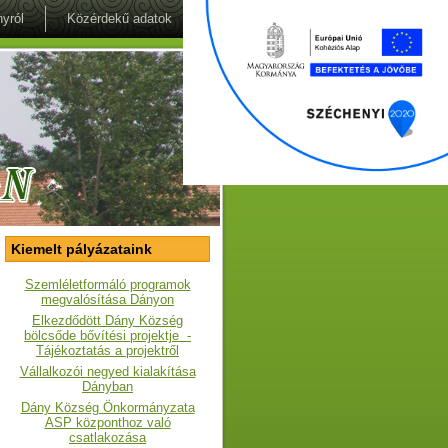
yról
Közérdekű adatok
Kiemelt pályázataink
Szemléletformáló programok
megvalósítása Dányon
Elkezdődött Dány Község
bölcsőde bővítési projektje -
Tájékoztatás a projektről
Vállalkozói negyed kialakítása
Dányban
Dány Község Önkormányzata
ASP központhoz való
csatlakozása