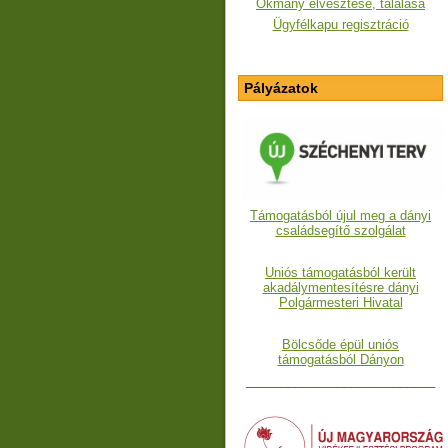
Okmány elvesztése, találása
Ügyfélkapu regisztráció
Pályázatok
Támogatásból újul meg a dányi
családsegítő szolgálat
Uniós támogatásból került
akadálymentesítésre dányi
Polgármesteri Hivatal
Bölcsőde épül uniós
támogatásból Dányon
___________________________