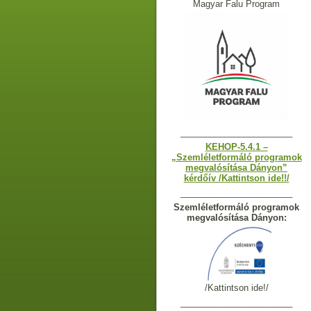
Magyar Falu Program
_______________________
KEHOP-5.4.1 –
„Szemléletformáló programok
megvalósítása Dányon”
kérdőív /Kattintson ide!!/
_______________________
Szemléletformáló programok
megvalósítása Dányon:
/Kattintson ide!/
_______________________