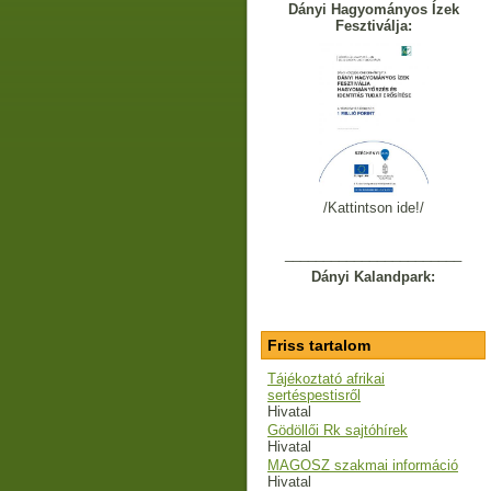
Dányi Hagyományos Ízek
Fesztiválja:
/Kattintson ide!/
_______________________
Dányi Kalandpark:
Friss tartalom
Tájékoztató afrikai
sertéspestisről
Hivatal
Gödöllői Rk sajtóhírek
Hivatal
MAGOSZ szakmai információ
Hivatal