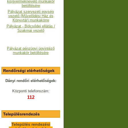
kisgyermeknevelő munkakör
betöltésére
Pályázat szervezeti egység
vezető (Művelődési Ház és
Könyvtár) munkakörre
Pályázat - Bölcsődei ellátás /
Szakmai vezető
Pályázat pénzügyi ügyintéző
munkakör betöltésére
Rendőrségi elérhetőségek
Dányi rendőri elérhetőségek:
Központi telefonszám:
112
Településrendezés
Település rendezési