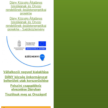
Dány Község Általános
Iskolájának és Orvosi
rendelőinek épületenergetikai
projektje
Dány Község Általános
Iskolájának és Orvosi
rendelőinek épületenergetikai
projektje - Sajtóközlemény
Vállalkozói negyed kialakítása
DÁNY község önkormányzat
belterületi utak korszerűsítése
Felszíni csapadékvíz
elvezetése Dányban
Tisztítsuk meg az Országot!