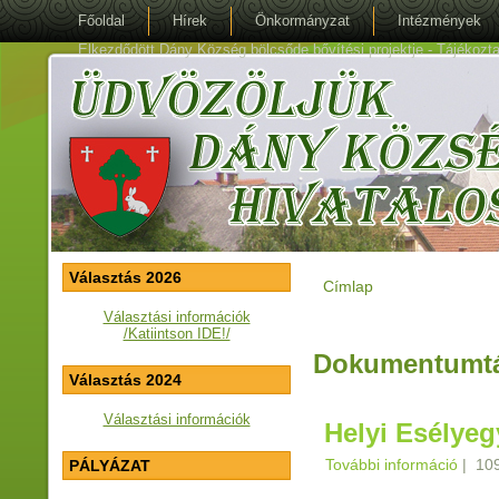
Főoldal
Hírek
Önkormányzat
Intézmények
Elkezdődött Dány Község bölcsőde bővítési projektje - Tájékoztat
Választás 2026
Címlap
Jelenlegi hely
Választási információk
/Katiintson IDE!/
Dokumentumt
Választás 2024
Választási információk
Helyi Esélye
További információ
Helyi
|
109
PÁLYÁZAT
kapcs