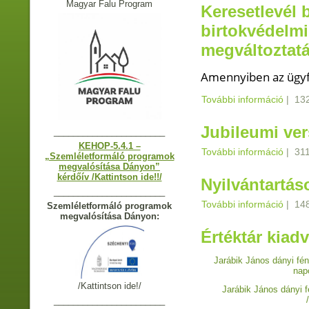
Magyar Falu Program
Keresetlevél 
birtokvédelmi
megváltoztatá
Amennyiben az ügyfé
További információ
Kerese
|
132
határo
tarta
Jubileumi ve
_______________________
KEHOP-5.4.1 –
További információ
Jubil
|
311
„Szemléletformáló programok
megvalósítása Dányon”
kérdőív /Kattintson ide!!/
Nyilvántartás
_______________________
További információ
Nyilvá
|
14
Szemléletformáló programok
megvalósítása Dányon:
Értéktár kiad
Jarábik János dányi fé
napo
/Kattintson ide!/
Jarábik János dányi f
_______________________