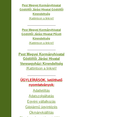
Pest Megyei Kormányhivatal
Gödöllői Járási Hivatal Gödöllői
Kirendeltség
/Kattintson a linkre!/
__________________
Pest Megyei Kormányhivatal
Gödöllői Járási Hivatal Péceli
Kirendeltség
/Kattintson a linkre!/
__________________
Pest Megyei Kormányhivatal
Gödöllői Járási Hivatal
Veresegyházi Kirendeltség
/Kattintson a linkre!/
__________________
ÜGYLEÍRÁSOK, letölthető
nyomtatványok:
Adatletiltás
Adatszolgáltatás
Egyéni vállalkozás
Gépjármű ügyintézés
Okmánykiállítás