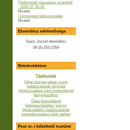
Tájékoztató igazgatási szünetről
- 2026.07.20-24.
Hivatal
Computeres látásvizsgálat
Hivatal
Ebrendész elérhetősége
Sipos József ebrendész
06-20-203-2359
Birtokvédelem
Tájékoztató
Űrlap közigazgatási szerv
határozatának bírósági
felülvizsgálata iránti keresetlevél
benyújtásához
Űrlap keresetlevél
beterjesztéséhez jegyző
birtokvédelmi határozatának
megváltoztatása iránti perben
Pest m.-i békéltető testület