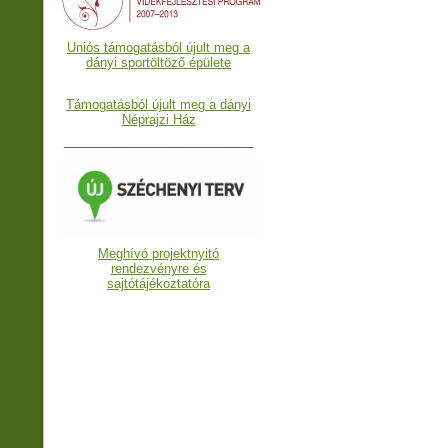
Uniós támogatásból újult meg a
dányi sportöltöző épülete
Támogatásból újult meg a dányi
Néprajzi Ház
___________________________
Meghívó projektnyitó
rendezvényre és
sajtótájékoztatóra