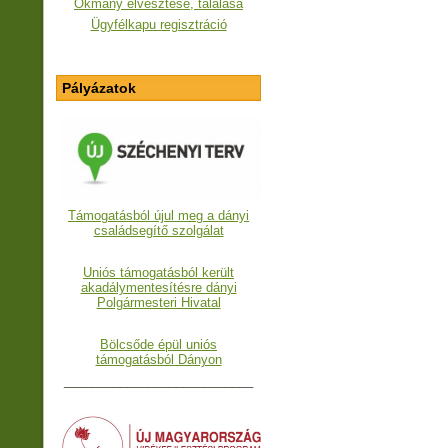
Okmány elvesztése, találása
Ügyfélkapu regisztráció
Pályázatok
Támogatásból újul meg a dányi
családsegítő szolgálat
Uniós támogatásból került
akadálymentesítésre dányi
Polgármesteri Hivatal
Bölcsőde épül uniós
támogatásból Dányon
___________________________