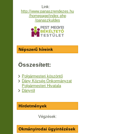
Link:
http://www.panaszrendezes.hu
/homepage/index.php
/panaszkuldes
Népszerű híreink
Összesített:
Polgármesteri köszöntő
Dány Község Önkormányzat
Polgármesteri Hivatala
Dányról
Hirdetmények
Végzések:
Okmányirodai ügyintézések