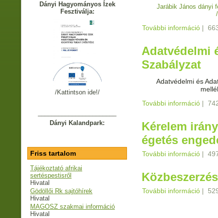
Dányi Hagyományos Ízek
Jarábik János dányi f
Fesztiválja:
További információ
Értékt
|
663
Adatvédelmi é
Szabályzat
Adatvédelmi és Adat
mellé
/Kattintson ide!/
További információ
Adatv
|
742
tarta
_______________________
Dányi Kalandpark:
Kérelem irányí
égetés enged
Friss tartalom
További információ
Kérele
|
497
enged
Tájékoztató afrikai
Közbeszerzési
sertéspestisről
Hivatal
További információ
Közbes
|
529
Gödöllői Rk sajtóhírek
kapcs
Hivatal
MAGOSZ szakmai információ
Hivatal