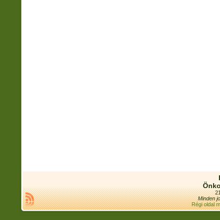
Önko
21
Minden jo
Régi oldal 