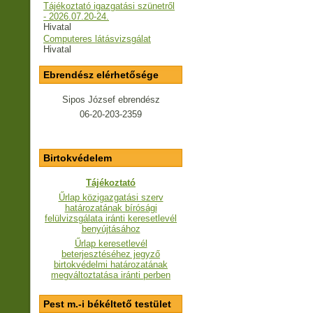
Tájékoztató igazgatási szünetről
- 2026.07.20-24.
Hivatal
Computeres látásvizsgálat
Hivatal
Ebrendész elérhetősége
Sipos József ebrendész
06-20-203-2359
Birtokvédelem
Tájékoztató
Űrlap közigazgatási szerv
határozatának bírósági
felülvizsgálata iránti keresetlevél
benyújtásához
Űrlap keresetlevél
beterjesztéséhez jegyző
birtokvédelmi határozatának
megváltoztatása iránti perben
Pest m.-i békéltető testület