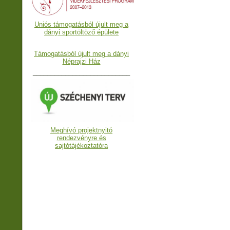
Uniós támogatásból újult meg a
dányi sportöltöző épülete
Támogatásból újult meg a dányi
Néprajzi Ház
___________________________
Meghívó projektnyitó
rendezvényre és
sajtótájékoztatóra