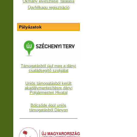
Okmány elvesztése, találása
Ügyfélkapu regisztráció
Pályázatok
Támogatásból újul meg a dányi
családsegítő szolgálat
Uniós támogatásból került
akadálymentesítésre dányi
Polgármesteri Hivatal
Bölcsőde épül uniós
támogatásból Dányon
___________________________