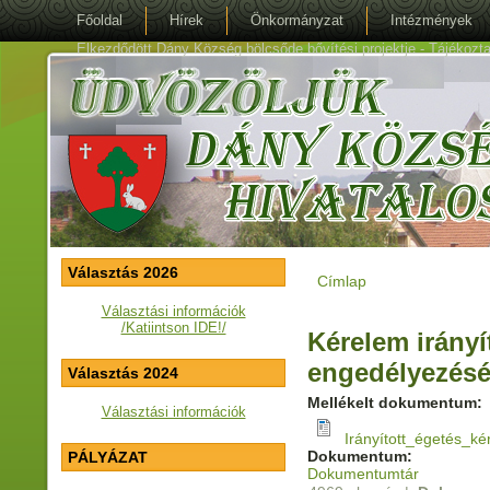
Főoldal
Hírek
Önkormányzat
Intézmények
Elkezdődött Dány Község bölcsőde bővítési projektje - Tájékoztat
Választás 2026
Címlap
Jelenlegi hely
Választási információk
/Katiintson IDE!/
Kérelem irányít
engedélyezés
Választás 2024
Mellékelt dokumentum:
Választási információk
Irányított_égetés_ké
Dokumentum:
PÁLYÁZAT
Dokumentumtár