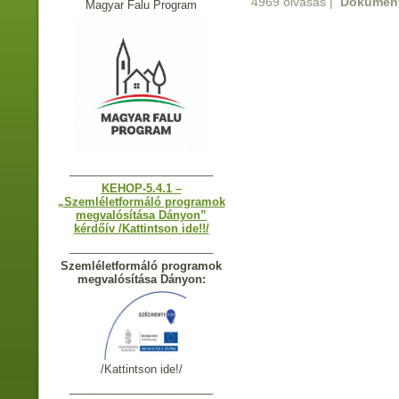
4969 olvasás
|
Dokumen
Magyar Falu Program
_______________________
KEHOP-5.4.1 –
„Szemléletformáló programok
megvalósítása Dányon”
kérdőív /Kattintson ide!!/
_______________________
Szemléletformáló programok
megvalósítása Dányon:
/Kattintson ide!/
_______________________