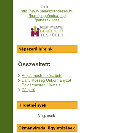
Link:
http://www.panaszrendezes.hu
/homepage/index.php
/panaszkuldes
Népszerű híreink
Összesített:
Polgármesteri köszöntő
Dány Község Önkormányzat
Polgármesteri Hivatala
Dányról
Hirdetmények
Végzések:
Okmányirodai ügyintézések