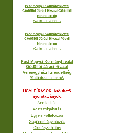
Pest Megyei Kormányhivatal
Gödöllői Járási Hivatal Gödöllői
Kirendeltség
/Kattintson a linkre!/
__________________
Pest Megyei Kormányhivatal
Gödöllői Járási Hivatal Péceli
Kirendeltség
/Kattintson a linkre!/
__________________
Pest Megyei Kormányhivatal
Gödöllői Járási Hivatal
Veresegyházi Kirendeltség
/Kattintson a linkre!/
__________________
ÜGYLEÍRÁSOK, letölthető
nyomtatványok:
Adatletiltás
Adatszolgáltatás
Egyéni vállalkozás
Gépjármű ügyintézés
Okmánykiállítás