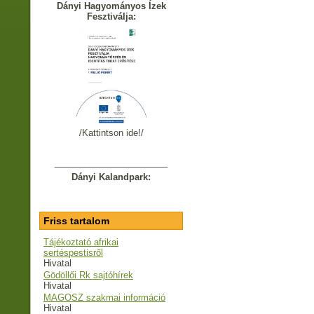
Dányi Hagyományos Ízek
Fesztiválja:
/Kattintson ide!/
_______________________
Dányi Kalandpark:
Friss tartalom
Tájékoztató afrikai
sertéspestisről
Hivatal
Gödöllői Rk sajtóhírek
Hivatal
MAGOSZ szakmai információ
Hivatal