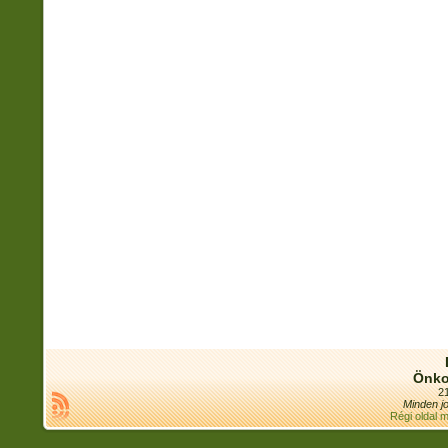
Önko
21
Minden jo
Régi oldal 