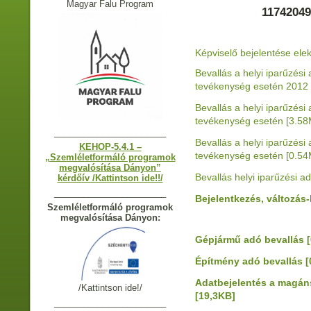
Magyar Falu Program
11742049
Képviselő bejelentése ele
Bevallás a helyi iparűzési 
tevékenység esetén 2012
Bevallás a helyi iparűzési 
tevékenység esetén
[3.58
_______________________
Bevallás a helyi iparűzési 
KEHOP-5.4.1 –
tevékenység esetén
[0.54
„Szemléletformáló programok
megvalósítása Dányon”
Bevallás helyi iparűzési a
kérdőív /Kattintson ide!!/
_______________________
Bejelentkezés, változás
Szemléletformáló programok
megvalósítása Dányon:
Gépjármű adó bevallás
Építmény adó bevallás
[
Adatbejelentés a magán
/Kattintson ide!/
[19,3KB]
_______________________