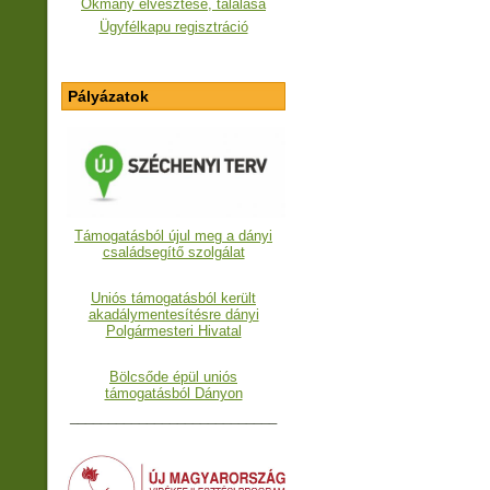
Okmány elvesztése, találása
Ügyfélkapu regisztráció
Pályázatok
Támogatásból újul meg a dányi
családsegítő szolgálat
Uniós támogatásból került
akadálymentesítésre dányi
Polgármesteri Hivatal
Bölcsőde épül uniós
támogatásból Dányon
___________________________