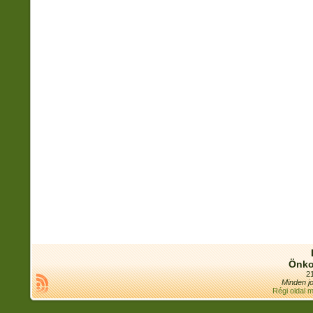
Önko
21
Minden jo
Régi oldal 