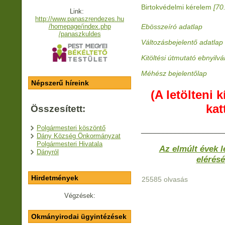
Birtokvédelmi kérelem
[70
Link:
http://www.panaszrendezes.hu
/homepage/index.php
Ebösszeíró adatlap
/panaszkuldes
Változásbejelentő adatlap
Kitöltési útmutató ebnyilv
Méhész bejelentőlap
Népszerű híreink
(A letölteni
kat
Összesített:
Polgármesteri köszöntő
____________________
Dány Község Önkormányzat
Polgármesteri Hivatala
Az elmúlt évek 
Dányról
elérésé
Hirdetmények
25585 olvasás
Végzések:
Okmányirodai ügyintézések