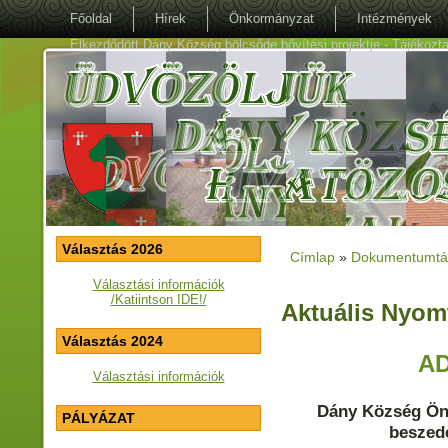
Főoldal
Hírek
Önkormányzat
Intézmények
Elkezdődött Dány Község bölcsőde bővítési projektje - Tájékoztat
Választás 2026
Címlap
»
Dokumentumtá
Jelenlegi hely
Választási információk
/Katiintson IDE!/
Aktuális Nyom
Választás 2024
A
Választási információk
Dány Község Ön
PÁLYÁZAT
beszed