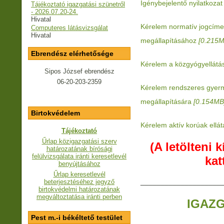
Igénybejelentő nyilatkozat
Tájékoztató igazgatási szünetről
- 2026.07.20-24.
Hivatal
Kérelem normatív jogcíme
Computeres látásvizsgálat
Hivatal
megállapításához
[0.215M
Ebrendész elérhetősége
Kérelem a közgyógyellátá
Sipos József ebrendész
06-20-203-2359
Kérelem rendszeres gye
megállapítására
[0.154MB
Birtokvédelem
Kérelem aktív korúak ellá
Tájékoztató
Űrlap közigazgatási szerv
(A letölteni
határozatának bírósági
felülvizsgálata iránti keresetlevél
kat
benyújtásához
Űrlap keresetlevél
____________________
beterjesztéséhez jegyző
birtokvédelmi határozatának
megváltoztatása iránti perben
IGAZ
Pest m.-i békéltető testület