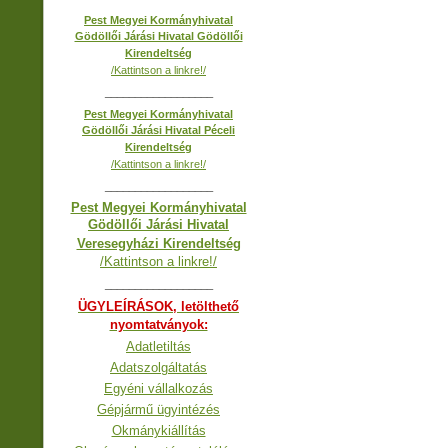
Pest Megyei Kormányhivatal
Gödöllői Járási Hivatal Gödöllői
Kirendeltség
/Kattintson a linkre!/
__________________
Pest Megyei Kormányhivatal
Gödöllői Járási Hivatal Péceli
Kirendeltség
/Kattintson a linkre!/
__________________
Pest Megyei Kormányhivatal
Gödöllői Járási Hivatal
Veresegyházi Kirendeltség
/Kattintson a linkre!/
__________________
ÜGYLEÍRÁSOK, letölthető
nyomtatványok:
Adatletiltás
Adatszolgáltatás
Egyéni vállalkozás
Gépjármű ügyintézés
Okmánykiállítás