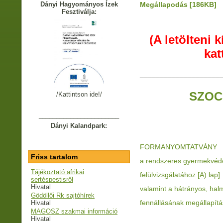
Dányi Hagyományos Ízek
Megállapodás
[186KB]
Fesztiválja:
(A letölteni
kat
____________________
SZOC
/Kattintson ide!/
_______________________
Dányi Kalandpark:
FORMANYOMTATVÁNY
Friss tartalom
a rendszeres gyermekvéd
Tájékoztató afrikai
felülvizsgálatához [A) lap]
sertéspestisről
Hivatal
valamint a hátrányos, hal
Gödöllői Rk sajtóhírek
fennállásának megállapítá
Hivatal
MAGOSZ szakmai információ
Hivatal