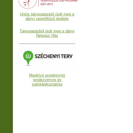
Uniós támogatásból újult meg a
dányi sportöltöző épülete
Támogatásból újult meg a dányi
Néprajzi Ház
___________________________
Meghívó projektnyitó
rendezvényre és
sajtótájékoztatóra