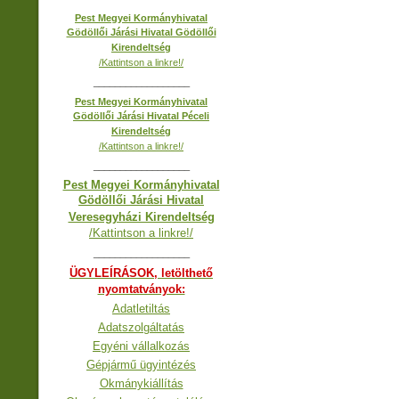
Pest Megyei Kormányhivatal
Gödöllői Járási Hivatal Gödöllői
Kirendeltség
/Kattintson a linkre!/
__________________
Pest Megyei Kormányhivatal
Gödöllői Járási Hivatal Péceli
Kirendeltség
/Kattintson a linkre!/
__________________
Pest Megyei Kormányhivatal
Gödöllői Járási Hivatal
Veresegyházi Kirendeltség
/Kattintson a linkre!/
__________________
ÜGYLEÍRÁSOK, letölthető
nyomtatványok:
Adatletiltás
Adatszolgáltatás
Egyéni vállalkozás
Gépjármű ügyintézés
Okmánykiállítás