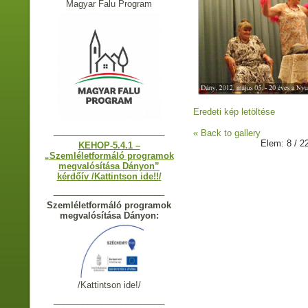
Magyar Falu Program
Eredeti kép letöltése
_______________________
« Back to gallery
Elem: 8 / 2
KEHOP-5.4.1 –
„Szemléletformáló programok
megvalósítása Dányon”
kérdőív /Kattintson ide!!/
_______________________
Szemléletformáló programok
megvalósítása Dányon:
/Kattintson ide!/
_______________________