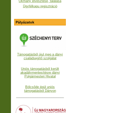
Okmány elvesztése, találása
Ügyfélkapu regisztráció
Pályázatok
Támogatásból újul meg a dányi
családsegítő szolgálat
Uniós támogatásból került
akadálymentesítésre dányi
Polgármesteri Hivatal
Bölcsőde épül uniós
támogatásból Dányon
___________________________