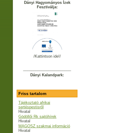
Dányi Hagyományos Ízek
Fesztiválja:
/Kattintson ide!/
_______________________
Dányi Kalandpark:
Friss tartalom
Tájékoztató afrikai
sertéspestisről
Hivatal
Gödöllői Rk sajtóhírek
Hivatal
MAGOSZ szakmai információ
Hivatal