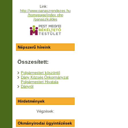
Link:
http://www.panaszrendezes.hu
/homepage/index.php
/panaszkuldes
Népszerű híreink
Összesített:
Polgármesteri köszöntő
Dány Község Önkormányzat
Polgármesteri Hivatala
Dányról
Hirdetmények
Végzések:
Okmányirodai ügyintézések