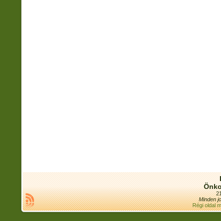
Önko
21
Minden jo
Régi oldal 