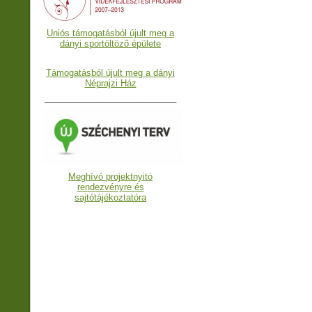
Uniós támogatásból újult meg a
dányi sportöltöző épülete
Támogatásból újult meg a dányi
Néprajzi Ház
___________________________
Meghívó projektnyitó
rendezvényre és
sajtótájékoztatóra