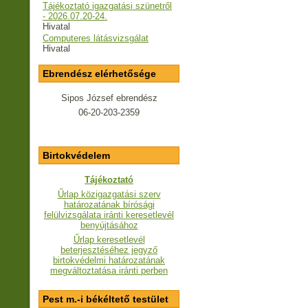
Tájékoztató igazgatási szünetről
- 2026.07.20-24.
Hivatal
Computeres látásvizsgálat
Hivatal
Ebrendész elérhetősége
Sipos József ebrendész
06-20-203-2359
Birtokvédelem
Tájékoztató
Űrlap közigazgatási szerv
határozatának bírósági
felülvizsgálata iránti keresetlevél
benyújtásához
Űrlap keresetlevél
beterjesztéséhez jegyző
birtokvédelmi határozatának
megváltoztatása iránti perben
Pest m.-i békéltető testület