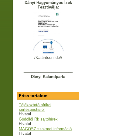
Dányi Hagyományos Ízek
Fesztiválja:
/Kattintson ide!/
_______________________
Dányi Kalandpark:
Friss tartalom
Tájékoztató afrikai
sertéspestisről
Hivatal
Gödöllői Rk sajtóhírek
Hivatal
MAGOSZ szakmai információ
Hivatal