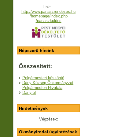
Link:
http://www.panaszrendezes.hu
/homepage/index.php
/panaszkuldes
Népszerű híreink
Összesített:
Polgármesteri köszöntő
Dány Község Önkormányzat
Polgármesteri Hivatala
Dányról
Hirdetmények
Végzések:
Okmányirodai ügyintézések