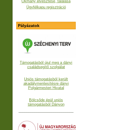
Okmány elvesztése, találása
Ügyfélkapu regisztráció
Pályázatok
Támogatásból újul meg a dányi
családsegítő szolgálat
Uniós támogatásból került
akadálymentesítésre dányi
Polgármesteri Hivatal
Bölcsőde épül uniós
támogatásból Dányon
___________________________