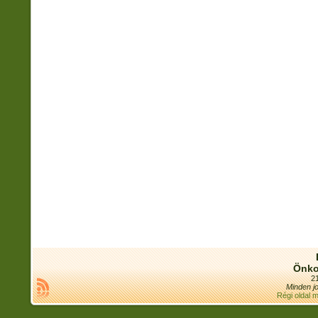
Önko
21
Minden jo
Régi oldal 