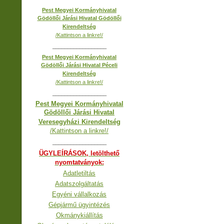
Pest Megyei Kormányhivatal
Gödöllői Járási Hivatal Gödöllői
Kirendeltség
/Kattintson a linkre!/
__________________
Pest Megyei Kormányhivatal
Gödöllői Járási Hivatal Péceli
Kirendeltség
/Kattintson a linkre!/
__________________
Pest Megyei Kormányhivatal
Gödöllői Járási Hivatal
Veresegyházi Kirendeltség
/Kattintson a linkre!/
__________________
ÜGYLEÍRÁSOK, letölthető
nyomtatványok:
Adatletiltás
Adatszolgáltatás
Egyéni vállalkozás
Gépjármű ügyintézés
Okmánykiállítás