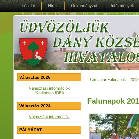
Főoldal
Hírek
Önkormányzat
Intézmények
Elkezdődött Dány Község bölcsőde bővítési projektje - Tájékoztat
Választás 2026
Címlap
»
Falunapok - 2012 
Jelenlegi hely
Választási információk
/Katiintson IDE!/
Falunapok 201
Választás 2024
Választási információk
PÁLYÁZAT