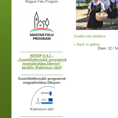
Magyar Falu Program
Eredeti kép letöltése
« Back to gallery
Elem: 12 / 5
_______________________
KEHOP-5.4.1 –
„Szemléletformáló programok
megvalósítása Dányon”
kérdőív /Kattintson ide!!/
_______________________
Szemléletformáló programok
megvalósítása Dányon:
/Kattintson ide!/
_______________________