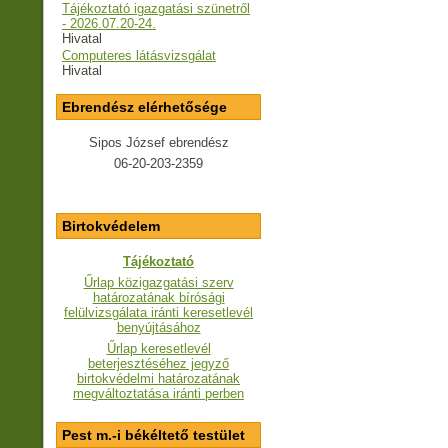
Tájékoztató igazgatási szünetről
- 2026.07.20-24.
Hivatal
Computeres látásvizsgálat
Hivatal
Ebrendész elérhetősége
Sipos József ebrendész
06-20-203-2359
Birtokvédelem
Tájékoztató
Űrlap közigazgatási szerv
határozatának bírósági
felülvizsgálata iránti keresetlevél
benyújtásához
Űrlap keresetlevél
beterjesztéséhez jegyző
birtokvédelmi határozatának
megváltoztatása iránti perben
Pest m.-i békéltető testület