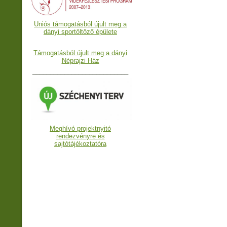
Uniós támogatásból újult meg a
dányi sportöltöző épülete
Támogatásból újult meg a dányi
Néprajzi Ház
___________________________
Meghívó projektnyitó
rendezvényre és
sajtótájékoztatóra