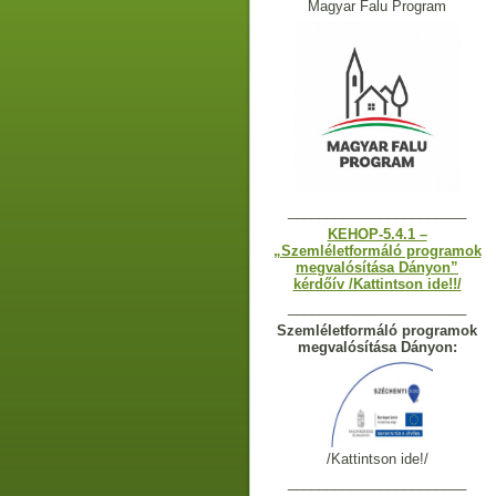
Magyar Falu Program
_______________________
KEHOP-5.4.1 –
„Szemléletformáló programok
megvalósítása Dányon”
kérdőív /Kattintson ide!!/
_______________________
Szemléletformáló programok
megvalósítása Dányon:
/Kattintson ide!/
_______________________