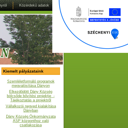
yról
Közérdekű adatok
Kiemelt pályázataink
Szemléletformáló programok
megvalósítása Dányon
Elkezdődött Dány Község
bölcsőde bővítési projektje -
Tájékoztatás a projektről
Vállalkozói negyed kialakítása
Dányban
Dány Község Önkormányzata
ASP központhoz való
csatlakozása