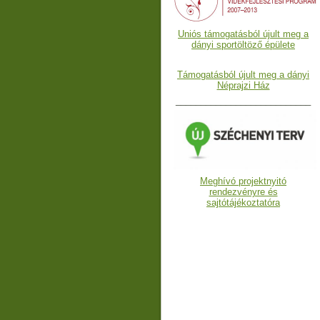
Uniós támogatásból újult meg a
dányi sportöltöző épülete
Támogatásból újult meg a dányi
Néprajzi Ház
___________________________
Meghívó projektnyitó
rendezvényre és
sajtótájékoztatóra