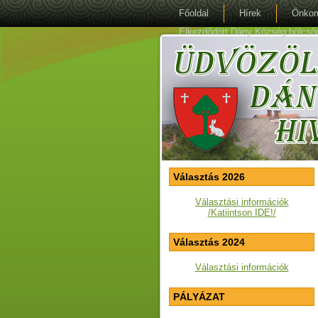
Főoldal
Hírek
Önkor
Elkezdődött Dány Község bölcsőde 
Választás 2026
Választási információk
/Katiintson IDE!/
Választás 2024
Választási információk
PÁLYÁZAT