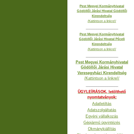
Pest Megyei Kormányhivatal
Gödöllői Járási Hivatal Gödöllői
Kirendeltség
/Kattintson a linkre!/
__________________
Pest Megyei Kormányhivatal
Gödöllői Járási Hivatal Péceli
Kirendeltség
/Kattintson a linkre!/
__________________
Pest Megyei Kormányhivatal
Gödöllői Járási Hivatal
Veresegyházi Kirendeltség
/Kattintson a linkre!/
__________________
ÜGYLEÍRÁSOK, letölthető
nyomtatványok:
Adatletiltás
Adatszolgáltatás
Egyéni vállalkozás
Gépjármű ügyintézés
Okmánykiállítás