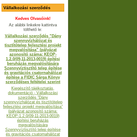
Vállalkozási szerződés
Kedves Olvasóink!
Az alábbi linkekre kattintva
tölthető le:
Vállalkozási szerződés ”Dány
szennyvízhálózat és
tisztítótelep fejlesztési projekt
megvalósítása” (pályázat
azonosító száma: KEOP-
1.2.0/09-11-2013-0019) építési
beruházás megvalósítására
Szennyvíztisztító telep építése
és gravitációs csatornahálózat
építése a FIDIC Sárga Könyv
szerződéses feltételei szerint
Kiegészítő tájékoztatás,
dokumentáció - Vállalkozási
szerződés ”Dány
szennyvízhálózat és tisztítótelep
fejlesztési projekt megvalósítása”
(pályázat azonosító száma:
KEOP-1.2.0/09-11-2013-0019)
építési beruházás
megvalósítására
Szennyvíztisztító telep építése
és gravitációs csatornahálózat