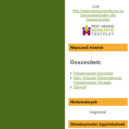
Link:
http://www.panaszrendezes.hu
/homepage/index.php
/panaszkuldes
Népszerű híreink
Összesített:
Polgármesteri köszöntő
Dány Község Önkormányzat
Polgármesteri Hivatala
Dányról
Hirdetmények
Végzések:
Okmányirodai ügyintézések