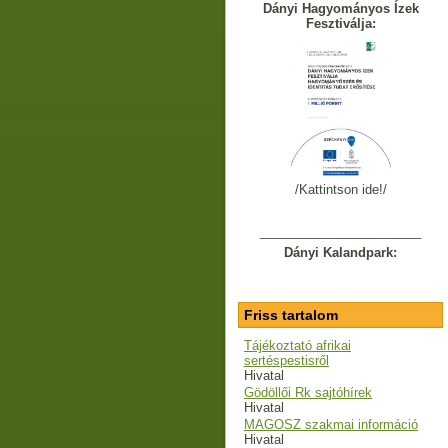
Dányi Hagyományos Ízek
Fesztiválja:
/Kattintson ide!/
_______________________
Dányi Kalandpark:
Friss tartalom
Tájékoztató afrikai
sertéspestisről
Hivatal
Gödöllői Rk sajtóhírek
Hivatal
MAGOSZ szakmai információ
Hivatal