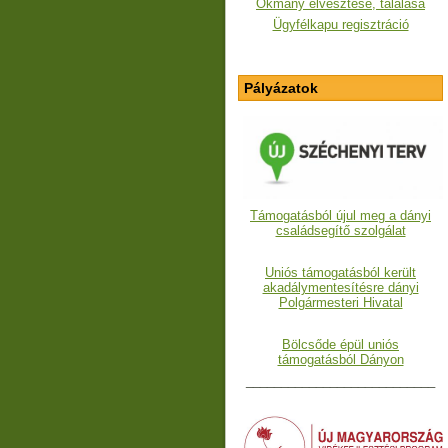
Okmány elvesztése, találása
Ügyfélkapu regisztráció
Pályázatok
Támogatásból újul meg a dányi
családsegítő szolgálat
Uniós támogatásból került
akadálymentesítésre dányi
Polgármesteri Hivatal
Bölcsőde épül uniós
támogatásból Dányon
___________________________