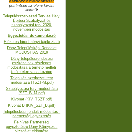
eszközök módosítása:
(kattintson az elérni kívánt
linkre!)
:
Településszerkezeti Terv és Helyi
Építési Szabályzat és
szabályozási terv 2020.
novemberi módosítás
Egyeztetési dokumentáció
Előzetes hirdetményi tájékoztató
Dány Településképi Rendelet
MÓDOSÍTÁS 2019
Dány településrendezési
eszközeinek részleges
módosítása a temető melleti
területekre vonatkozóan
Település szerkezeti terv
módosítása (TSZT-M.pdf)
Szabályozási terv módosítása
(SZT_B_M.pdf)
Kivonat (KIV_TSZT.pdf)
Kivonat B (KIV_SZT_B.pdf)
Településképi rendelt módosítás -
partnerségi egyeztetés
Felhívás Partnerségi
egyeztetésre Dány Környezeti
vizsgálat eldöntése