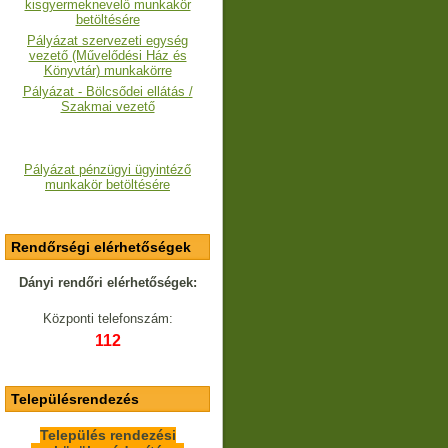
kisgyermeknevelő munkakör
betöltésére
Pályázat szervezeti egység
vezető (Művelődési Ház és
Könyvtár) munkakörre
Pályázat - Bölcsődei ellátás /
Szakmai vezető
Pályázat pénzügyi ügyintéző
munkakör betöltésére
Rendőrségi elérhetőségek
Dányi rendőri elérhetőségek:
Központi telefonszám:
112
Településrendezés
Település rendezési