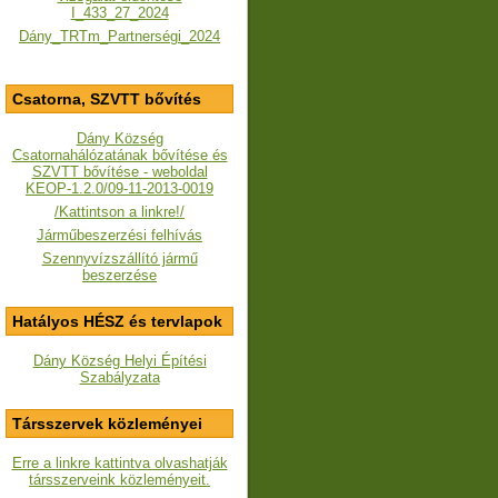
I_433_27_2024
Dány_TRTm_Partnerségi_2024
Csatorna, SZVTT bővítés
Dány Község
Csatornahálózatának bővítése és
SZVTT bővítése - weboldal
KEOP-1.2.0/09-11-2013-0019
/Kattintson a linkre!/
Járműbeszerzési felhívás
Szennyvízszállító jármű
beszerzése
Hatályos HÉSZ és tervlapok
Dány Község Helyi Építési
Szabályzata
Társszervek közleményei
Erre a linkre kattintva olvashatják
társszerveink közleményeit.