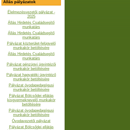
Állás pályázatok
Élelmezésvezetői pályázat -
2025
Állás Hirdetés Családsegítő
munkatárs
Állás Hirdetés Családsegítő
munkatárs
Pályázat közterület-felügyelő
munkakör betöltésére
Állás Hirdetés Családsegítő
munkatárs
Pályázat pénzügyi ügyintézői
munkakör betöltésére
Pályázat hagyatéki ügyintéző
munkakör betöltésére
Pályázat óvodapedagógusi
munkakör betöltésére
Pályázat Bölcsődei ellátás
kisgyermeknevelő munkakör
betöltésére
Pályázat óvodapedagógusi
munkakör betöltésére
Óvodavezetői pályázat
Pályázat Bölcsődei ellátás