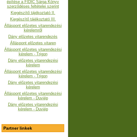
építése a FIDIC Sárga Könyv
szerződéses feltételei szerint
Kiegészítő tájékoztató II.
Kiegészítő tájékoztató III.
Álláspont előzetes vitarendezési
kérelemről
Dány előzetes vitarendezés
Álláspont előzetes vitaren
Álláspont előzetes vitarendezési
kérelem - Trigon
Dány előzetes vitarendezési
kérelem
Álláspont előzetes vitarendezési
kérelem
- Trigon
Dány előzetes vitarendezési
kérelem
Álláspont előzetes vitarendezési
kérelem - Duviép
Dány előzetes vitarendezési
kérelem - Duviép
Partner linkek