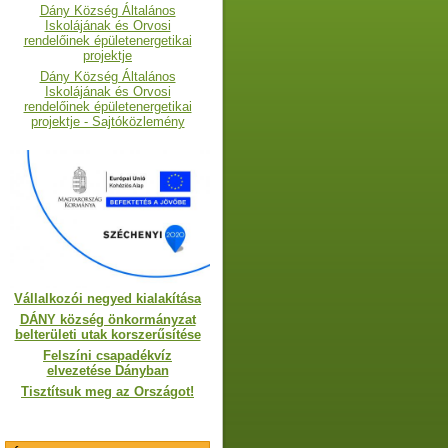
Dány Község Általános
Iskolájának és Orvosi
rendelőinek épületenergetikai
projektje
Dány Község Általános
Iskolájának és Orvosi
rendelőinek épületenergetikai
projektje - Sajtóközlemény
Vállalkozói negyed kialakítása
DÁNY község önkormányzat
belterületi utak korszerűsítése
Felszíni csapadékvíz
elvezetése Dányban
Tisztítsuk meg az Országot!