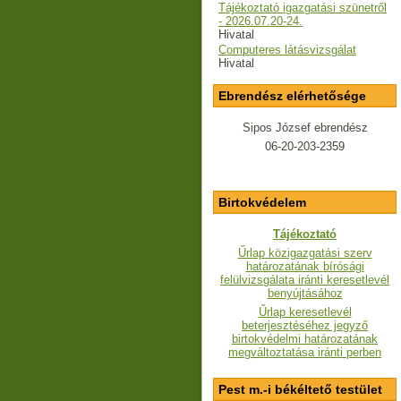
Tájékoztató igazgatási szünetről
- 2026.07.20-24.
Hivatal
Computeres látásvizsgálat
Hivatal
Ebrendész elérhetősége
Sipos József ebrendész
06-20-203-2359
Birtokvédelem
Tájékoztató
Űrlap közigazgatási szerv
határozatának bírósági
felülvizsgálata iránti keresetlevél
benyújtásához
Űrlap keresetlevél
beterjesztéséhez jegyző
birtokvédelmi határozatának
megváltoztatása iránti perben
Pest m.-i békéltető testület