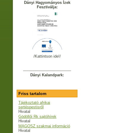
Dányi Hagyományos Ízek
Fesztiválja:
/Kattintson ide!/
_______________________
Dányi Kalandpark:
Friss tartalom
Tájékoztató afrikai
sertéspestisről
Hivatal
Gödöllői Rk sajtóhírek
Hivatal
MAGOSZ szakmai információ
Hivatal