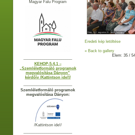
Magyar Falu Program
Eredeti kép letöltése
« Back to gallery
Elem: 35 / 5
_______________________
KEHOP-5.4.1 –
„Szemléletformáló programok
megvalósítása Dányon”
kérdőív /Kattintson ide!!/
_______________________
Szemléletformáló programok
megvalósítása Dányon:
/Kattintson ide!/
_______________________