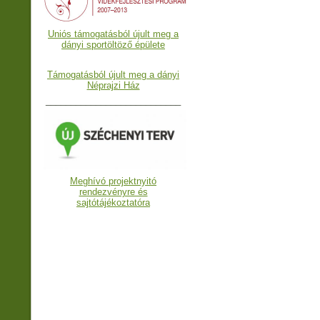
Uniós támogatásból újult meg a
dányi sportöltöző épülete
Támogatásból újult meg a dányi
Néprajzi Ház
___________________________
Meghívó projektnyitó
rendezvényre és
sajtótájékoztatóra