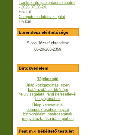
Tájékoztató igazgatási szünetről
- 2026.07.20-24.
Hivatal
Computeres látásvizsgálat
Hivatal
Ebrendész elérhetősége
Sipos József ebrendész
06-20-203-2359
Birtokvédelem
Tájékoztató
Űrlap közigazgatási szerv
határozatának bírósági
felülvizsgálata iránti keresetlevél
benyújtásához
Űrlap keresetlevél
beterjesztéséhez jegyző
birtokvédelmi határozatának
megváltoztatása iránti perben
Pest m.-i békéltető testület