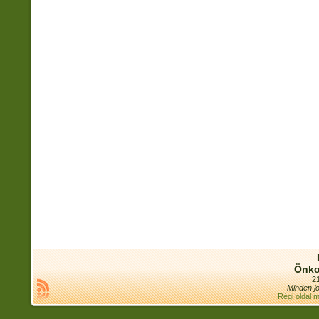
Önko
21
Minden jo
Régi oldal 