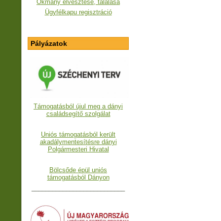
Okmány elvesztése, találása
Ügyfélkapu regisztráció
Pályázatok
Támogatásból újul meg a dányi
családsegítő szolgálat
Uniós támogatásból került
akadálymentesítésre dányi
Polgármesteri Hivatal
Bölcsőde épül uniós
támogatásból Dányon
___________________________