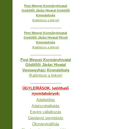
Pest Megyei Kormányhivatal
Gödöllői Járási Hivatal Gödöllői
Kirendeltség
/Kattintson a linkre!/
__________________
Pest Megyei Kormányhivatal
Gödöllői Járási Hivatal Péceli
Kirendeltség
/Kattintson a linkre!/
__________________
Pest Megyei Kormányhivatal
Gödöllői Járási Hivatal
Veresegyházi Kirendeltség
/Kattintson a linkre!/
__________________
ÜGYLEÍRÁSOK, letölthető
nyomtatványok:
Adatletiltás
Adatszolgáltatás
Egyéni vállalkozás
Gépjármű ügyintézés
Okmánykiállítás