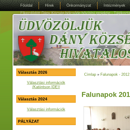
Főoldal
Hírek
Önkormányzat
Intézmények
Elkezdődött Dány Község bölcsőde bővítési projektje - Tájékoztat
Választás 2026
Címlap
»
Falunapok - 2012 
Jelenlegi hely
Választási információk
/Katiintson IDE!/
Falunapok 201
Választás 2024
Választási információk
PÁLYÁZAT