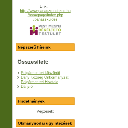
Link:
http://www.panaszrendezes.hu
/homepage/index.php
/panaszkuldes
Népszerű híreink
Összesített:
Polgármesteri köszöntő
Dány Község Önkormányzat
Polgármesteri Hivatala
Dányról
Hirdetmények
Végzések:
Okmányirodai ügyintézések