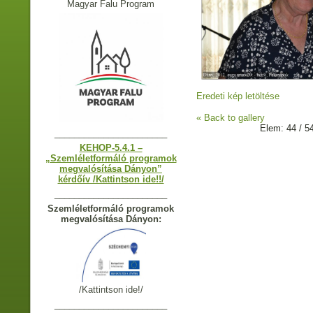
Magyar Falu Program
Eredeti kép letöltése
« Back to gallery
Elem: 44 / 5
_______________________
KEHOP-5.4.1 –
„Szemléletformáló programok
megvalósítása Dányon”
kérdőív /Kattintson ide!!/
_______________________
Szemléletformáló programok
megvalósítása Dányon:
/Kattintson ide!/
_______________________