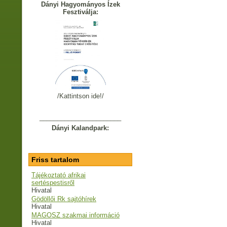
Dányi Hagyományos Ízek
Fesztiválja:
/Kattintson ide!/
_______________________
Dányi Kalandpark:
Friss tartalom
Tájékoztató afrikai
sertéspestisről
Hivatal
Gödöllői Rk sajtóhírek
Hivatal
MAGOSZ szakmai információ
Hivatal