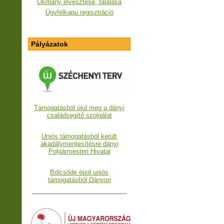
Okmány elvesztése, találása
Ügyfélkapu regisztráció
Pályázatok
Támogatásból újul meg a dányi
családsegítő szolgálat
Uniós támogatásból került
akadálymentesítésre dányi
Polgármesteri Hivatal
Bölcsőde épül uniós
támogatásból Dányon
___________________________