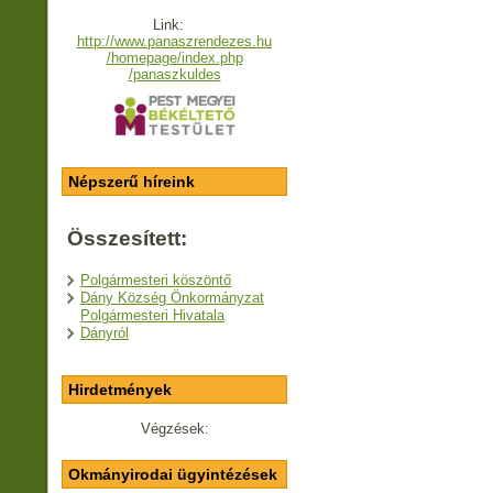
Link:
http://www.panaszrendezes.hu
/homepage/index.php
/panaszkuldes
Népszerű híreink
Összesített:
Polgármesteri köszöntő
Dány Község Önkormányzat
Polgármesteri Hivatala
Dányról
Hirdetmények
Végzések:
Okmányirodai ügyintézések