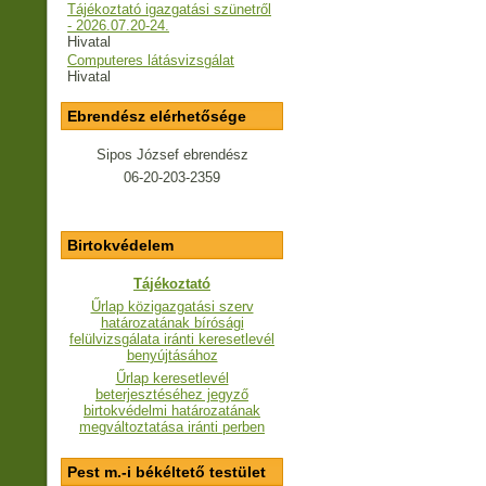
Tájékoztató igazgatási szünetről
- 2026.07.20-24.
Hivatal
Computeres látásvizsgálat
Hivatal
Ebrendész elérhetősége
Sipos József ebrendész
06-20-203-2359
Birtokvédelem
Tájékoztató
Űrlap közigazgatási szerv
határozatának bírósági
felülvizsgálata iránti keresetlevél
benyújtásához
Űrlap keresetlevél
beterjesztéséhez jegyző
birtokvédelmi határozatának
megváltoztatása iránti perben
Pest m.-i békéltető testület