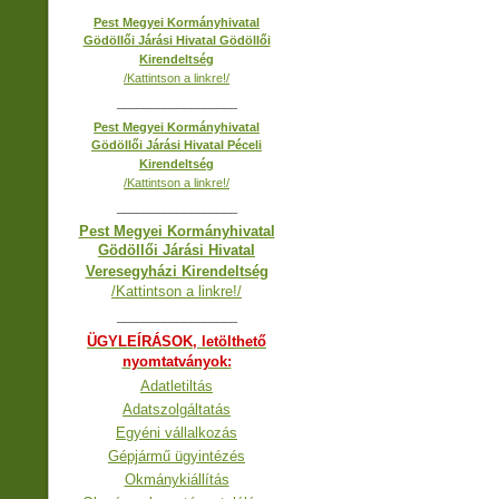
Pest Megyei Kormányhivatal
Gödöllői Járási Hivatal Gödöllői
Kirendeltség
/Kattintson a linkre!/
__________________
Pest Megyei Kormányhivatal
Gödöllői Járási Hivatal Péceli
Kirendeltség
/Kattintson a linkre!/
__________________
Pest Megyei Kormányhivatal
Gödöllői Járási Hivatal
Veresegyházi Kirendeltség
/Kattintson a linkre!/
__________________
ÜGYLEÍRÁSOK, letölthető
nyomtatványok:
Adatletiltás
Adatszolgáltatás
Egyéni vállalkozás
Gépjármű ügyintézés
Okmánykiállítás