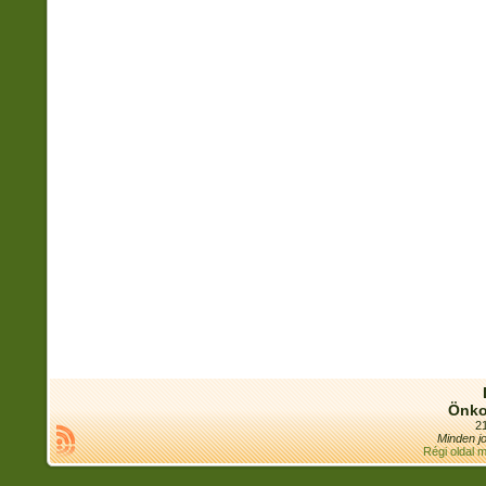
Önko
21
Minden jo
Régi oldal 