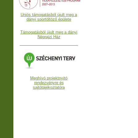
Uniós támogatásból újult meg a
dányi sportöltöző épülete
Támogatásból újult meg a dányi
Néprajzi Ház
___________________________
Meghívó projektnyitó
rendezvényre és
sajtótájékoztatóra