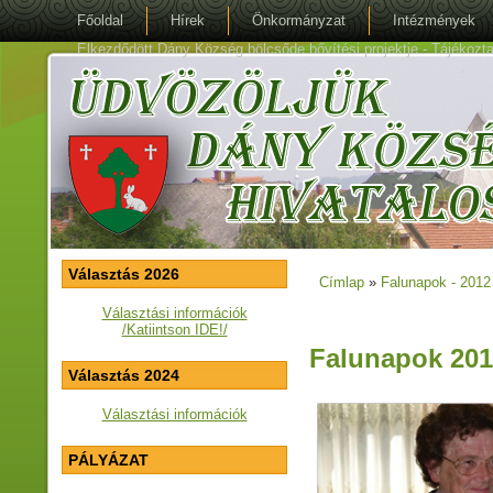
Főoldal
Hírek
Önkormányzat
Intézmények
Elkezdődött Dány Község bölcsőde bővítési projektje - Tájékoztat
Választás 2026
Címlap
»
Falunapok - 2012 
Jelenlegi hely
Választási információk
/Katiintson IDE!/
Falunapok 201
Választás 2024
Választási információk
PÁLYÁZAT