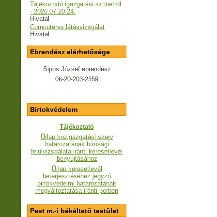
Tájékoztató igazgatási szünetről
- 2026.07.20-24.
Hivatal
Computeres látásvizsgálat
Hivatal
Ebrendész elérhetősége
Sipos József ebrendész
06-20-203-2359
Birtokvédelem
Tájékoztató
Űrlap közigazgatási szerv
határozatának bírósági
felülvizsgálata iránti keresetlevél
benyújtásához
Űrlap keresetlevél
beterjesztéséhez jegyző
birtokvédelmi határozatának
megváltoztatása iránti perben
Pest m.-i békéltető testület