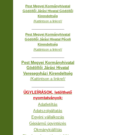
Pest Megyei Kormányhivatal
Gödöllői Járási Hivatal Gödöllői
Kirendeltség
/Kattintson a linkre!/
__________________
Pest Megyei Kormányhivatal
Gödöllői Járási Hivatal Péceli
Kirendeltség
/Kattintson a linkre!/
__________________
Pest Megyei Kormányhivatal
Gödöllői Járási Hivatal
Veresegyházi Kirendeltség
/Kattintson a linkre!/
__________________
ÜGYLEÍRÁSOK, letölthető
nyomtatványok:
Adatletiltás
Adatszolgáltatás
Egyéni vállalkozás
Gépjármű ügyintézés
Okmánykiállítás