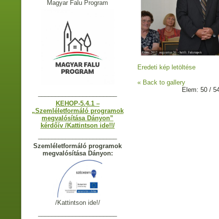
Magyar Falu Program
Eredeti kép letöltése
« Back to gallery
Elem: 50 / 5
_______________________
KEHOP-5.4.1 –
„Szemléletformáló programok
megvalósítása Dányon”
kérdőív /Kattintson ide!!/
_______________________
Szemléletformáló programok
megvalósítása Dányon:
/Kattintson ide!/
_______________________