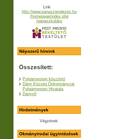
Link:
http://www.panaszrendezes.hu
/homepage/index.php
/panaszkuldes
Népszerű híreink
Összesített:
Polgármesteri köszöntő
Dány Község Önkormányzat
Polgármesteri Hivatala
Dányról
Hirdetmények
Végzések:
Okmányirodai ügyintézések