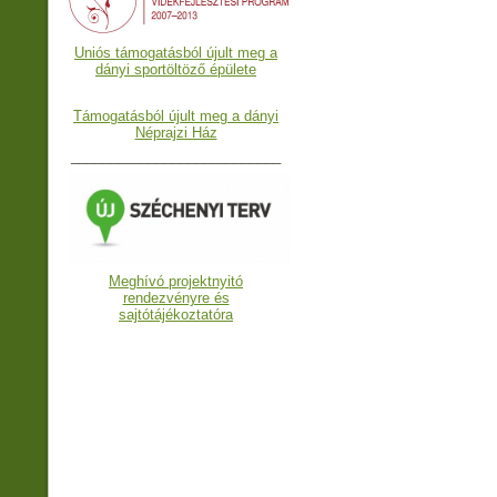
Uniós támogatásból újult meg a
dányi sportöltöző épülete
Támogatásból újult meg a dányi
Néprajzi Ház
___________________________
Meghívó projektnyitó
rendezvényre és
sajtótájékoztatóra