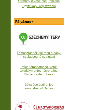
Okmány elvesztése, találása
Ügyfélkapu regisztráció
Pályázatok
Támogatásból újul meg a dányi
családsegítő szolgálat
Uniós támogatásból került
akadálymentesítésre dányi
Polgármesteri Hivatal
Bölcsőde épül uniós
támogatásból Dányon
___________________________