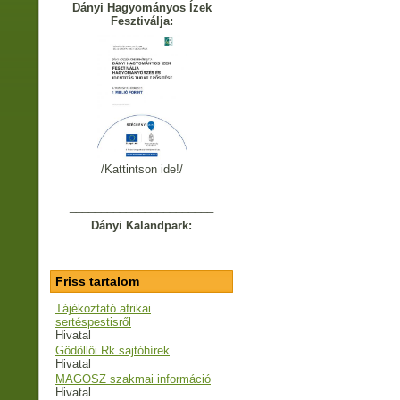
Dányi Hagyományos Ízek
Fesztiválja:
/Kattintson ide!/
_______________________
Dányi Kalandpark:
Friss tartalom
Tájékoztató afrikai
sertéspestisről
Hivatal
Gödöllői Rk sajtóhírek
Hivatal
MAGOSZ szakmai információ
Hivatal