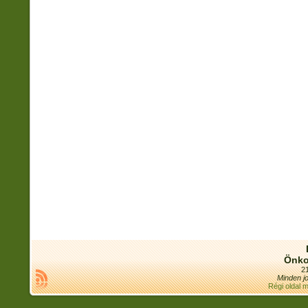
Önko
21
Minden jo
Régi oldal 