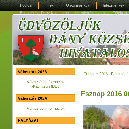
Főoldal
Hírek
Önkormányzat
Intézmények
Elkezdődött Dány Község bölcsőde bővítési projektje - Tájékoztat
Választás 2026
Címlap
»
2016 - Faluszépí
Jelenlegi hely
Választási információk
/Katiintson IDE!/
Fsznap 2016 0
Választás 2024
Választási információk
PÁLYÁZAT