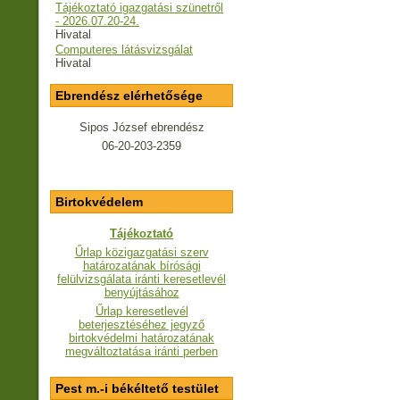
Tájékoztató igazgatási szünetről
- 2026.07.20-24.
Hivatal
Computeres látásvizsgálat
Hivatal
Ebrendész elérhetősége
Sipos József ebrendész
06-20-203-2359
Birtokvédelem
Tájékoztató
Űrlap közigazgatási szerv
határozatának bírósági
felülvizsgálata iránti keresetlevél
benyújtásához
Űrlap keresetlevél
beterjesztéséhez jegyző
birtokvédelmi határozatának
megváltoztatása iránti perben
Pest m.-i békéltető testület