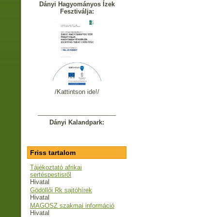
Dányi Hagyományos Ízek
Fesztiválja:
/Kattintson ide!/
_______________________
Dányi Kalandpark:
Friss tartalom
Tájékoztató afrikai
sertéspestisről
Hivatal
Gödöllői Rk sajtóhírek
Hivatal
MAGOSZ szakmai információ
Hivatal