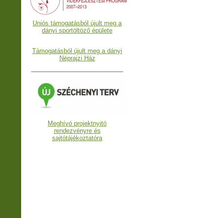
Uniós támogatásból újult meg a
dányi sportöltöző épülete
Támogatásból újult meg a dányi
Néprajzi Ház
___________________________
Meghívó projektnyitó
rendezvényre és
sajtótájékoztatóra