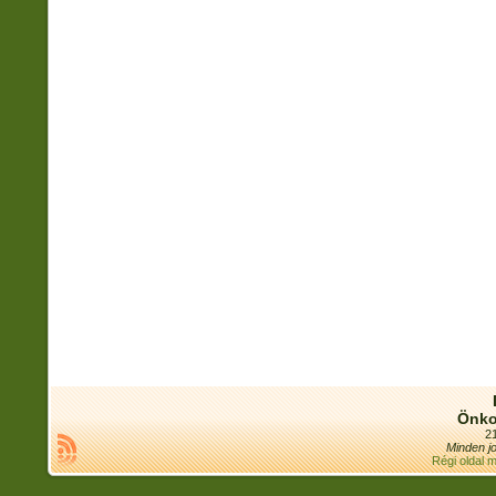
Önko
21
Minden jo
Régi oldal 