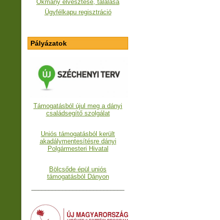
Okmány elvesztése, találása
Ügyfélkapu regisztráció
Pályázatok
Támogatásból újul meg a dányi
családsegítő szolgálat
Uniós támogatásból került
akadálymentesítésre dányi
Polgármesteri Hivatal
Bölcsőde épül uniós
támogatásból Dányon
___________________________