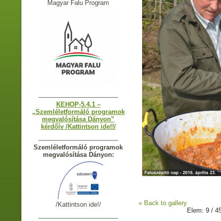
Magyar Falu Program
_______________________
KEHOP-5.4.1 –
„Szemléletformáló programok
megvalósítása Dányon”
kérdőív /Kattintson ide!!/
_______________________
Szemléletformáló programok
megvalósítása Dányon:
« Back to gallery
/Kattintson ide!/
Elem: 9 / 4
_______________________