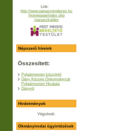
Link:
http://www.panaszrendezes.hu
/homepage/index.php
/panaszkuldes
Népszerű híreink
Összesített:
Polgármesteri köszöntő
Dány Község Önkormányzat
Polgármesteri Hivatala
Dányról
Hirdetmények
Végzések:
Okmányirodai ügyintézések