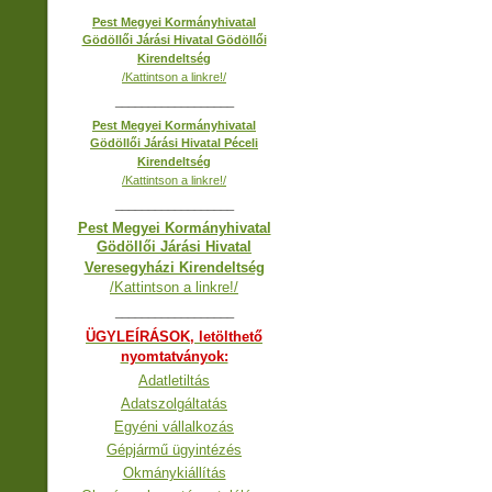
Pest Megyei Kormányhivatal
Gödöllői Járási Hivatal Gödöllői
Kirendeltség
/Kattintson a linkre!/
__________________
Pest Megyei Kormányhivatal
Gödöllői Járási Hivatal Péceli
Kirendeltség
/Kattintson a linkre!/
__________________
Pest Megyei Kormányhivatal
Gödöllői Járási Hivatal
Veresegyházi Kirendeltség
/Kattintson a linkre!/
__________________
ÜGYLEÍRÁSOK, letölthető
nyomtatványok:
Adatletiltás
Adatszolgáltatás
Egyéni vállalkozás
Gépjármű ügyintézés
Okmánykiállítás