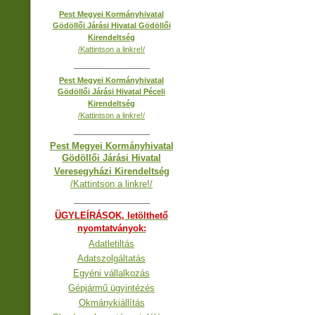
Pest Megyei Kormányhivatal
Gödöllői Járási Hivatal Gödöllői
Kirendeltség
/Kattintson a linkre!/
__________________
Pest Megyei Kormányhivatal
Gödöllői Járási Hivatal Péceli
Kirendeltség
/Kattintson a linkre!/
__________________
Pest Megyei Kormányhivatal
Gödöllői Járási Hivatal
Veresegyházi Kirendeltség
/Kattintson a linkre!/
__________________
ÜGYLEÍRÁSOK, letölthető
nyomtatványok:
Adatletiltás
Adatszolgáltatás
Egyéni vállalkozás
Gépjármű ügyintézés
Okmánykiállítás