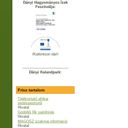
Dányi Hagyományos Ízek
Fesztiválja:
/Kattintson ide!/
_______________________
Dányi Kalandpark:
Friss tartalom
Tájékoztató afrikai
sertéspestisről
Hivatal
Gödöllői Rk sajtóhírek
Hivatal
MAGOSZ szakmai információ
Hivatal