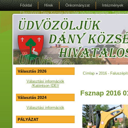
Főoldal
Hírek
Önkormányzat
Intézmények
Elkezdődött Dány Község bölcsőde bővítési projektje - Tájékoztat
Választás 2026
Címlap
»
2016 - Faluszépí
Jelenlegi hely
Választási információk
/Katiintson IDE!/
Fsznap 2016 0
Választás 2024
Választási információk
PÁLYÁZAT