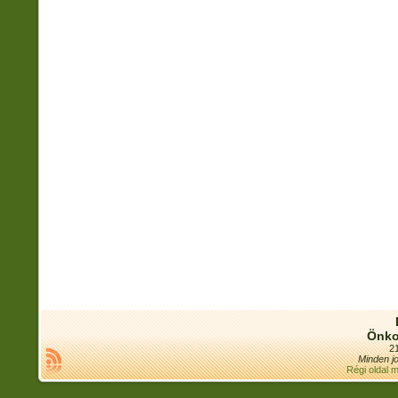
Önko
21
Minden jo
Régi oldal 