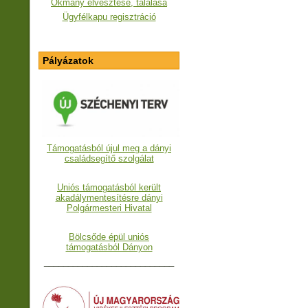
Okmány elvesztése, találása
Ügyfélkapu regisztráció
Pályázatok
Támogatásból újul meg a dányi
családsegítő szolgálat
Uniós támogatásból került
akadálymentesítésre dányi
Polgármesteri Hivatal
Bölcsőde épül uniós
támogatásból Dányon
___________________________