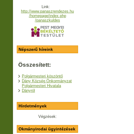
Link:
http://www.panaszrendezes.hu
/homepage/index.php
/panaszkuldes
Népszerű híreink
Összesített:
Polgármesteri köszöntő
Dány Község Önkormányzat
Polgármesteri Hivatala
Dányról
Hirdetmények
Végzések:
Okmányirodai ügyintézések