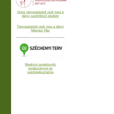
Uniós támogatásból újult meg a
dányi sportöltöző épülete
Támogatásból újult meg a dányi
Néprajzi Ház
___________________________
Meghívó projektnyitó
rendezvényre és
sajtótájékoztatóra