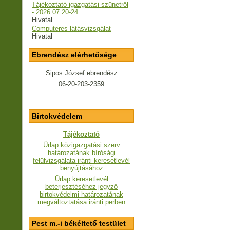
Tájékoztató igazgatási szünetről
- 2026.07.20-24.
Hivatal
Computeres látásvizsgálat
Hivatal
Ebrendész elérhetősége
Sipos József ebrendész
06-20-203-2359
Birtokvédelem
Tájékoztató
Űrlap közigazgatási szerv
határozatának bírósági
felülvizsgálata iránti keresetlevél
benyújtásához
Űrlap keresetlevél
beterjesztéséhez jegyző
birtokvédelmi határozatának
megváltoztatása iránti perben
Pest m.-i békéltető testület