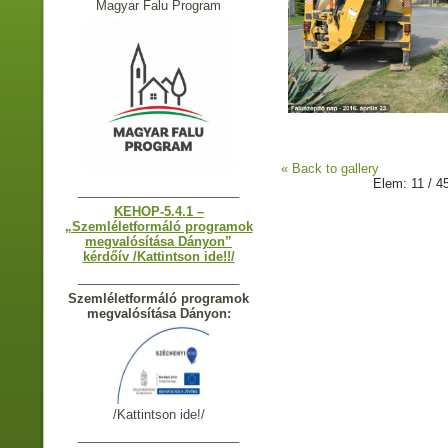
Magyar Falu Program
« Back to gallery
Elem: 11 / 4
_______________________
KEHOP-5.4.1 –
„Szemléletformáló programok
megvalósítása Dányon”
kérdőív /Kattintson ide!!/
_______________________
Szemléletformáló programok
megvalósítása Dányon:
/Kattintson ide!/
_______________________