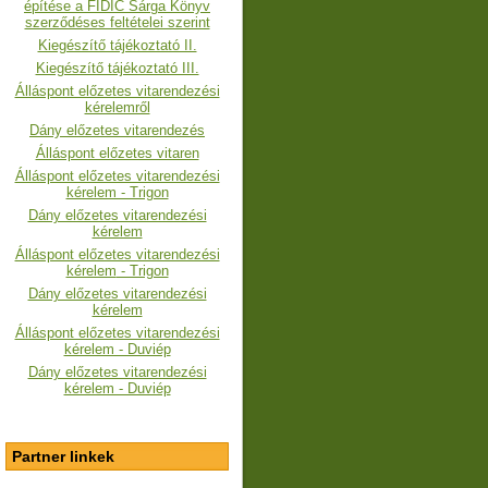
építése a FIDIC Sárga Könyv
szerződéses feltételei szerint
Kiegészítő tájékoztató II.
Kiegészítő tájékoztató III.
Álláspont előzetes vitarendezési
kérelemről
Dány előzetes vitarendezés
Álláspont előzetes vitaren
Álláspont előzetes vitarendezési
kérelem - Trigon
Dány előzetes vitarendezési
kérelem
Álláspont előzetes vitarendezési
kérelem
- Trigon
Dány előzetes vitarendezési
kérelem
Álláspont előzetes vitarendezési
kérelem - Duviép
Dány előzetes vitarendezési
kérelem - Duviép
Partner linkek