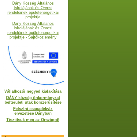
Dány Község Általános
Iskolájának és Orvosi
rendelőinek épületenergetikai
projektje
Dány Község Általános
Iskolájának és Orvosi
rendelőinek épületenergetikai
projektje - Sajtóközlemény
Vállalkozói negyed kialakítása
DÁNY község önkormányzat
belterületi utak korszerűsítése
Felszíni csapadékvíz
elvezetése Dányban
Tisztítsuk meg az Országot!