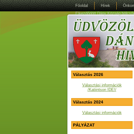
Főoldal
Hírek
Önkor
Elkezdődött Dány Község bölcsőde 
Választás 2026
Választási információk
/Katiintson IDE!/
Választás 2024
Választási információk
PÁLYÁZAT