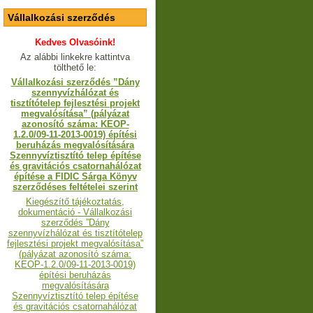
Vállalkozási szerződés
Kedves Olvasóink!
Az alábbi linkekre kattintva
tölthető le:
Vállalkozási szerződés ”Dány
szennyvízhálózat és
tisztítótelep fejlesztési projekt
megvalósítása” (pályázat
azonosító száma: KEOP-
1.2.0/09-11-2013-0019) építési
beruházás megvalósítására
Szennyvíztisztító telep építése
és gravitációs csatornahálózat
építése a FIDIC Sárga Könyv
szerződéses feltételei szerint
Kiegészítő tájékoztatás,
dokumentáció - Vállalkozási
szerződés ”Dány
szennyvízhálózat és tisztítótelep
fejlesztési projekt megvalósítása”
(pályázat azonosító száma:
KEOP-1.2.0/09-11-2013-0019)
építési beruházás
megvalósítására
Szennyvíztisztító telep építése
és gravitációs csatornahálózat