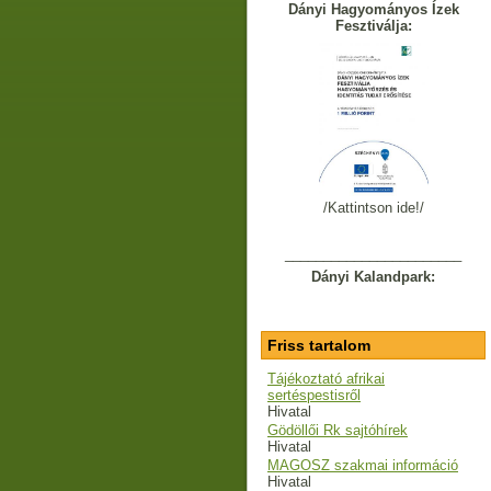
Dányi Hagyományos Ízek
Fesztiválja:
/Kattintson ide!/
_______________________
Dányi Kalandpark:
Friss tartalom
Tájékoztató afrikai
sertéspestisről
Hivatal
Gödöllői Rk sajtóhírek
Hivatal
MAGOSZ szakmai információ
Hivatal