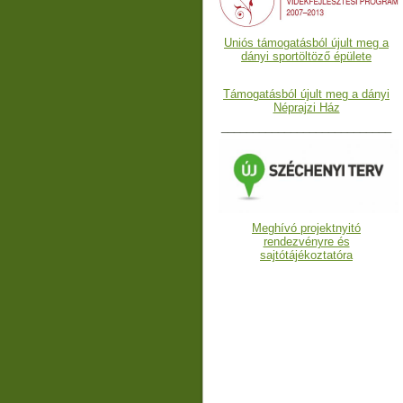
Uniós támogatásból újult meg a
dányi sportöltöző épülete
Támogatásból újult meg a dányi
Néprajzi Ház
___________________________
Meghívó projektnyitó
rendezvényre és
sajtótájékoztatóra