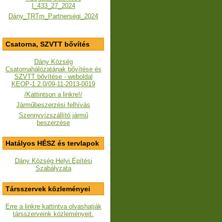
I_433_27_2024
Dány_TRTm_Partnerségi_2024
Csatorna, SZVTT bővítés
Dány Község
Csatornahálózatának bővítése és
SZVTT bővítése - weboldal
KEOP-1.2.0/09-11-2013-0019
/Kattintson a linkre!/
Járműbeszerzési felhívás
Szennyvízszállító jármű
beszerzése
Hatályos HÉSZ és tervlapok
Dány Község Helyi Építési
Szabályzata
Társszervek közleményei
Erre a linkre kattintva olvashatják
társszerveink közleményeit.