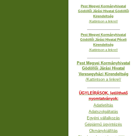
Pest Megyei Kormányhivatal
Gödöllői Járási Hivatal Gödöllői
Kirendeltség
/Kattintson a linkre!/
__________________
Pest Megyei Kormányhivatal
Gödöllői Járási Hivatal Péceli
Kirendeltség
/Kattintson a linkre!/
__________________
Pest Megyei Kormányhivatal
Gödöllői Járási Hivatal
Veresegyházi Kirendeltség
/Kattintson a linkre!/
__________________
ÜGYLEÍRÁSOK, letölthető
nyomtatványok:
Adatletiltás
Adatszolgáltatás
Egyéni vállalkozás
Gépjármű ügyintézés
Okmánykiállítás