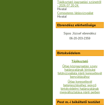
Tájékoztató igazgatási szünetről
- 2026.07.20-24.
Hivatal
Computeres látásvizsgálat
Hivatal
Ebrendész elérhetősége
Sipos József ebrendész
06-20-203-2359
Birtokvédelem
Tájékoztató
Űrlap közigazgatási szerv
határozatának bírósági
felülvizsgálata iránti keresetlevél
benyújtásához
Űrlap keresetlevél
beterjesztéséhez jegyző
birtokvédelmi határozatának
megváltoztatása iránti perben
Pest m.-i békéltető testület