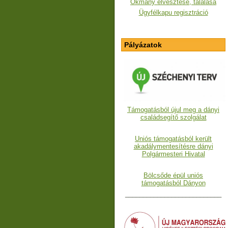
Okmány elvesztése, találása
Ügyfélkapu regisztráció
Pályázatok
Támogatásból újul meg a dányi
családsegítő szolgálat
Uniós támogatásból került
akadálymentesítésre dányi
Polgármesteri Hivatal
Bölcsőde épül uniós
támogatásból Dányon
___________________________