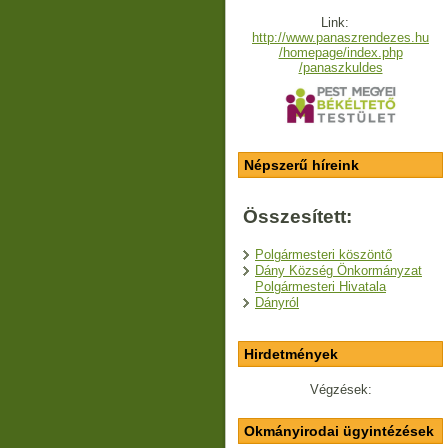
Link:
http://www.panaszrendezes.hu
/homepage/index.php
/panaszkuldes
Népszerű híreink
Összesített:
Polgármesteri köszöntő
Dány Község Önkormányzat
Polgármesteri Hivatala
Dányról
Hirdetmények
Végzések:
Okmányirodai ügyintézések