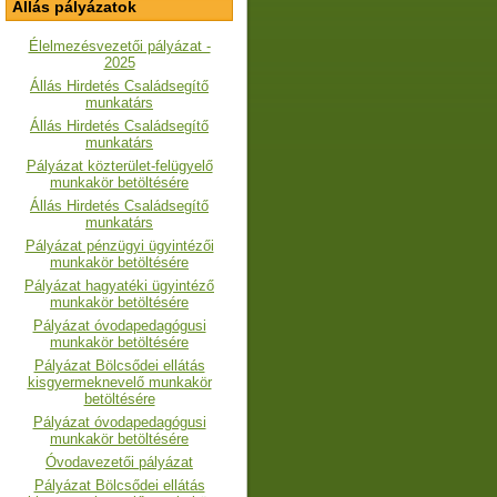
Állás pályázatok
Élelmezésvezetői pályázat -
2025
Állás Hirdetés Családsegítő
munkatárs
Állás Hirdetés Családsegítő
munkatárs
Pályázat közterület-felügyelő
munkakör betöltésére
Állás Hirdetés Családsegítő
munkatárs
Pályázat pénzügyi ügyintézői
munkakör betöltésére
Pályázat hagyatéki ügyintéző
munkakör betöltésére
Pályázat óvodapedagógusi
munkakör betöltésére
Pályázat Bölcsődei ellátás
kisgyermeknevelő munkakör
betöltésére
Pályázat óvodapedagógusi
munkakör betöltésére
Óvodavezetői pályázat
Pályázat Bölcsődei ellátás