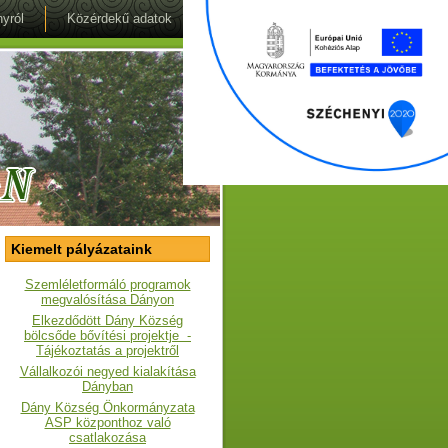
yról
Közérdekű adatok
Kiemelt pályázataink
Szemléletformáló programok
megvalósítása Dányon
Elkezdődött Dány Község
bölcsőde bővítési projektje -
Tájékoztatás a projektről
Vállalkozói negyed kialakítása
Dányban
Dány Község Önkormányzata
ASP központhoz való
csatlakozása