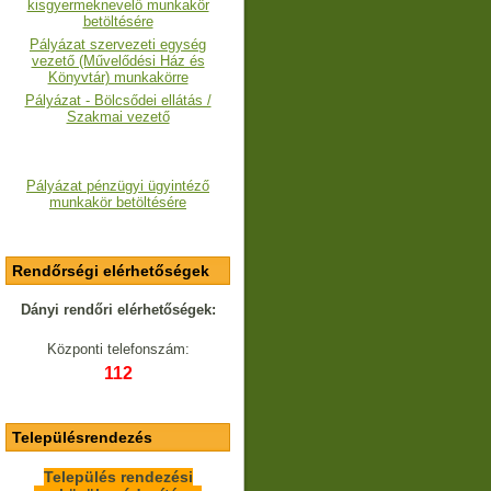
kisgyermeknevelő munkakör
betöltésére
Pályázat szervezeti egység
vezető (Művelődési Ház és
Könyvtár) munkakörre
Pályázat - Bölcsődei ellátás /
Szakmai vezető
Pályázat pénzügyi ügyintéző
munkakör betöltésére
Rendőrségi elérhetőségek
Dányi rendőri elérhetőségek:
Központi telefonszám:
112
Településrendezés
Település rendezési