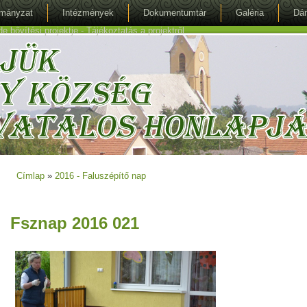
mányzat
Intézmények
Dokumentumtár
Galéria
Dán
bővítési projektje - Tájékoztatás a projektről
Címlap
»
2016 - Faluszépítő nap
Jelenlegi hely
Fsznap 2016 021