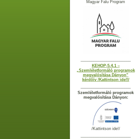
Magyar Falu Program
_______________________
KEHOP-5.4.1 –
„Szemléletformáló programok
megvalósítása Dányon”
kérdőív /Kattintson ide!!/
_______________________
Szemléletformáló programok
megvalósítása Dányon:
/Kattintson ide!/
_______________________