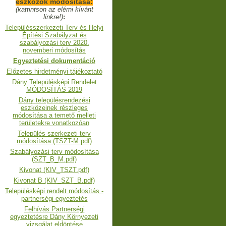
eszközök módosítása:
(kattintson az elérni kívánt
linkre!)
:
Településszerkezeti Terv és Helyi
Építési Szabályzat és
szabályozási terv 2020.
novemberi módosítás
Egyeztetési dokumentáció
Előzetes hirdetményi tájékoztató
Dány Településképi Rendelet
MÓDOSÍTÁS 2019
Dány településrendezési
eszközeinek részleges
módosítása a temető melleti
területekre vonatkozóan
Település szerkezeti terv
módosítása (TSZT-M.pdf)
Szabályozási terv módosítása
(SZT_B_M.pdf)
Kivonat (KIV_TSZT.pdf)
Kivonat B (KIV_SZT_B.pdf)
Településképi rendelt módosítás -
partnerségi egyeztetés
Felhívás Partnerségi
egyeztetésre Dány Környezeti
vizsgálat eldöntése