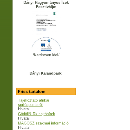
Dányi Hagyományos Ízek
Fesztiválja:
/Kattintson ide!/
_______________________
Dányi Kalandpark:
Friss tartalom
Tájékoztató afrikai
sertéspestisről
Hivatal
Gödöllői Rk sajtóhírek
Hivatal
MAGOSZ szakmai információ
Hivatal