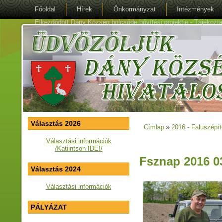
Főoldal
Hírek
Önkormányzat
Intézmények
Elkezdődött Dány Község bölcsőde bővítési projektje - Tájékoztat
Választás 2026
Címlap
»
2016 - Faluszépí
Jelenlegi hely
Választási információk
/Katiintson IDE!/
Fsznap 2016 0
Választás 2024
Választási információk
PÁLYÁZAT