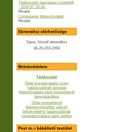
Tájékoztató igazgatási szünetről
- 2026.07.20-24.
Hivatal
Computeres látásvizsgálat
Hivatal
Ebrendész elérhetősége
Sipos József ebrendész
06-20-203-2359
Birtokvédelem
Tájékoztató
Űrlap közigazgatási szerv
határozatának bírósági
felülvizsgálata iránti keresetlevél
benyújtásához
Űrlap keresetlevél
beterjesztéséhez jegyző
birtokvédelmi határozatának
megváltoztatása iránti perben
Pest m.-i békéltető testület