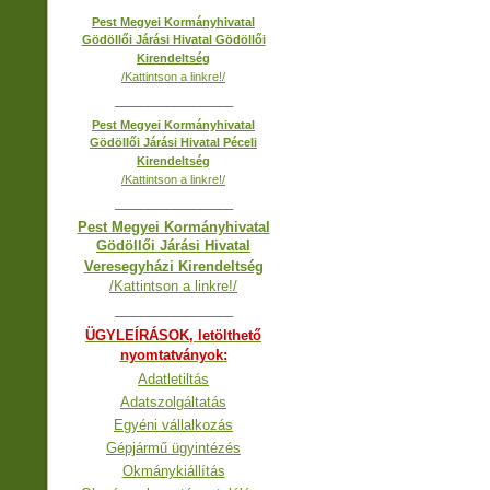
Pest Megyei Kormányhivatal
Gödöllői Járási Hivatal Gödöllői
Kirendeltség
/Kattintson a linkre!/
__________________
Pest Megyei Kormányhivatal
Gödöllői Járási Hivatal Péceli
Kirendeltség
/Kattintson a linkre!/
__________________
Pest Megyei Kormányhivatal
Gödöllői Járási Hivatal
Veresegyházi Kirendeltség
/Kattintson a linkre!/
__________________
ÜGYLEÍRÁSOK, letölthető
nyomtatványok:
Adatletiltás
Adatszolgáltatás
Egyéni vállalkozás
Gépjármű ügyintézés
Okmánykiállítás