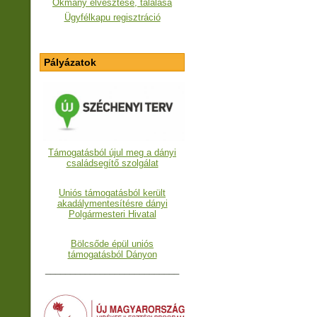
Okmány elvesztése, találása
Ügyfélkapu regisztráció
Pályázatok
Támogatásból újul meg a dányi
családsegítő szolgálat
Uniós támogatásból került
akadálymentesítésre dányi
Polgármesteri Hivatal
Bölcsőde épül uniós
támogatásból Dányon
___________________________