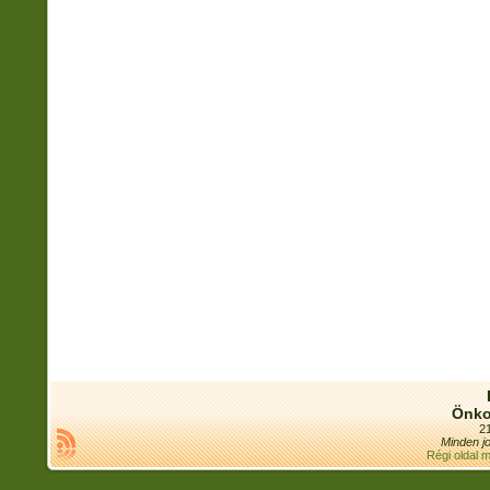
Önko
21
Minden jo
Régi oldal 