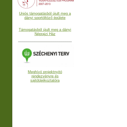
Uniós támogatásból újult meg a
dányi sportöltöző épülete
Támogatásból újult meg a dányi
Néprajzi Ház
___________________________
Meghívó projektnyitó
rendezvényre és
sajtótájékoztatóra