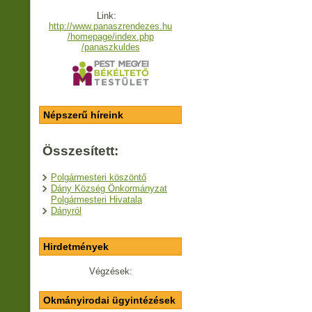
Link:
http://www.panaszrendezes.hu
/homepage/index.php
/panaszkuldes
Népszerű híreink
Összesített:
Polgármesteri köszöntő
Dány Község Önkormányzat
Polgármesteri Hivatala
Dányról
Hirdetmények
Végzések:
Okmányirodai ügyintézések