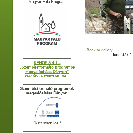
Magyar Falu Program
« Back to gallery
Elem: 32 / 4
_______________________
KEHOP-5.4.1 –
„Szemléletformáló programok
megvalósítása Dányon”
kérdőív /Kattintson ide!!/
_______________________
Szemléletformáló programok
megvalósítása Dányon:
/Kattintson ide!/
_______________________