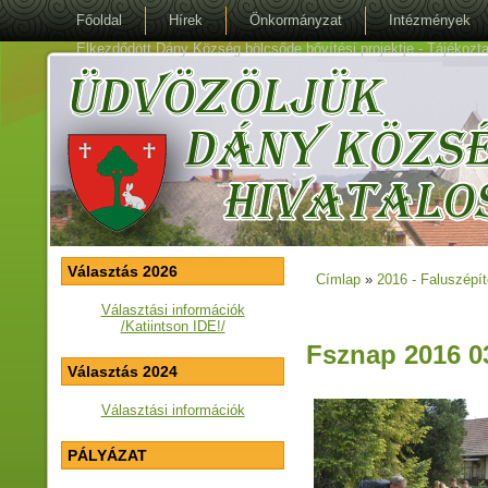
Főoldal
Hírek
Önkormányzat
Intézmények
Elkezdődött Dány Község bölcsőde bővítési projektje - Tájékoztat
Választás 2026
Címlap
»
2016 - Faluszépí
Jelenlegi hely
Választási információk
/Katiintson IDE!/
Fsznap 2016 0
Választás 2024
Választási információk
PÁLYÁZAT