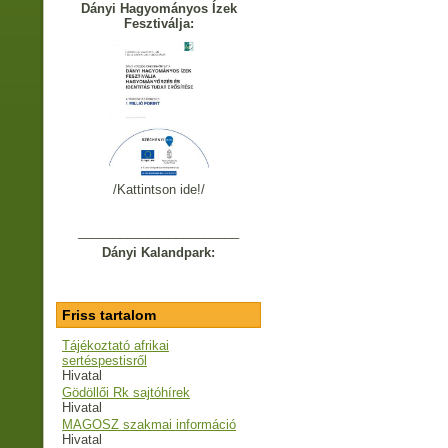
Dányi Hagyományos Ízek
Fesztiválja:
/Kattintson ide!/
_______________________
Dányi Kalandpark:
Friss tartalom
Tájékoztató afrikai
sertéspestisről
Hivatal
Gödöllői Rk sajtóhírek
Hivatal
MAGOSZ szakmai információ
Hivatal