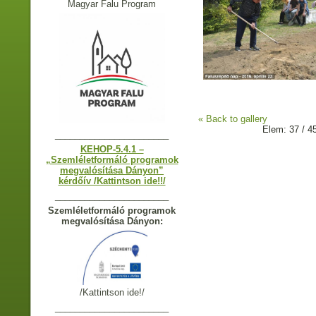
Magyar Falu Program
« Back to gallery
Elem: 37 / 4
_______________________
KEHOP-5.4.1 –
„Szemléletformáló programok
megvalósítása Dányon”
kérdőív /Kattintson ide!!/
_______________________
Szemléletformáló programok
megvalósítása Dányon:
/Kattintson ide!/
_______________________