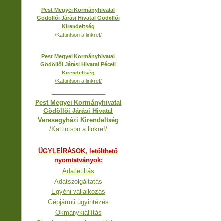
Pest Megyei Kormányhivatal
Gödöllői Járási Hivatal Gödöllői
Kirendeltség
/Kattintson a linkre!/
__________________
Pest Megyei Kormányhivatal
Gödöllői Járási Hivatal Péceli
Kirendeltség
/Kattintson a linkre!/
__________________
Pest Megyei Kormányhivatal
Gödöllői Járási Hivatal
Veresegyházi Kirendeltség
/Kattintson a linkre!/
__________________
ÜGYLEÍRÁSOK, letölthető
nyomtatványok:
Adatletiltás
Adatszolgáltatás
Egyéni vállalkozás
Gépjármű ügyintézés
Okmánykiállítás