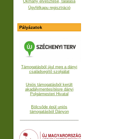
Okmány elvesztése, találása
Ügyfélkapu regisztráció
Pályázatok
Támogatásból újul meg a dányi
családsegítő szolgálat
Uniós támogatásból került
akadálymentesítésre dányi
Polgármesteri Hivatal
Bölcsőde épül uniós
támogatásból Dányon
___________________________