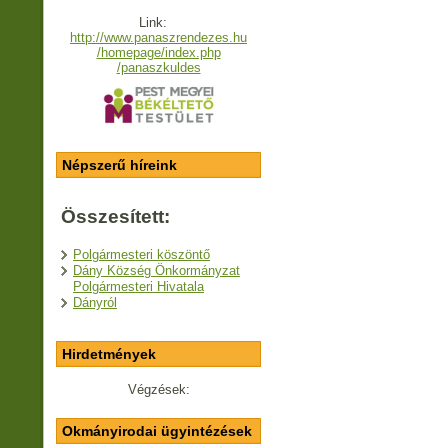
Link:
http://www.panaszrendezes.hu
/homepage/index.php
/panaszkuldes
Népszerű híreink
Összesített:
Polgármesteri köszöntő
Dány Község Önkormányzat
Polgármesteri Hivatala
Dányról
Hirdetmények
Végzések:
Okmányirodai ügyintézések