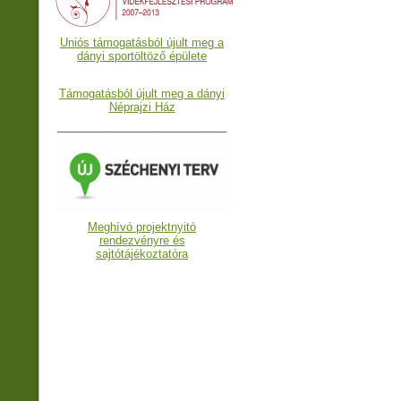
Uniós támogatásból újult meg a
dányi sportöltöző épülete
Támogatásból újult meg a dányi
Néprajzi Ház
___________________________
Meghívó projektnyitó
rendezvényre és
sajtótájékoztatóra