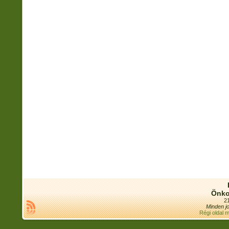
Önko
21
Minden jo
Régi oldal 