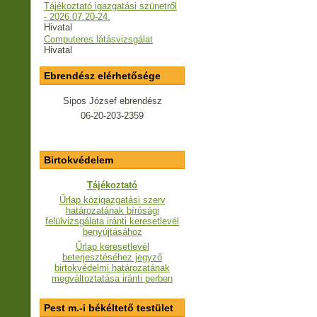
Tájékoztató igazgatási szünetről
- 2026.07.20-24.
Hivatal
Computeres látásvizsgálat
Hivatal
Ebrendész elérhetősége
Sipos József ebrendész
06-20-203-2359
Birtokvédelem
Tájékoztató
Űrlap közigazgatási szerv
határozatának bírósági
felülvizsgálata iránti keresetlevél
benyújtásához
Űrlap keresetlevél
beterjesztéséhez jegyző
birtokvédelmi határozatának
megváltoztatása iránti perben
Pest m.-i békéltető testület