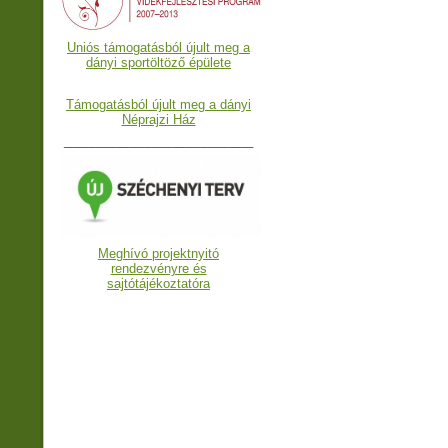
Uniós támogatásból újult meg a
dányi sportöltöző épülete
Támogatásból újult meg a dányi
Néprajzi Ház
___________________________
Meghívó projektnyitó
rendezvényre és
sajtótájékoztatóra