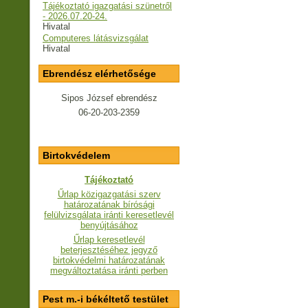
Tájékoztató igazgatási szünetről
- 2026.07.20-24.
Hivatal
Computeres látásvizsgálat
Hivatal
Ebrendész elérhetősége
Sipos József ebrendész
06-20-203-2359
Birtokvédelem
Tájékoztató
Űrlap közigazgatási szerv
határozatának bírósági
felülvizsgálata iránti keresetlevél
benyújtásához
Űrlap keresetlevél
beterjesztéséhez jegyző
birtokvédelmi határozatának
megváltoztatása iránti perben
Pest m.-i békéltető testület