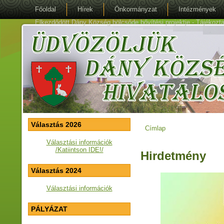
Főoldal
Hírek
Önkormányzat
Intézmények
Elkezdődött Dány Község bölcsőde bővítési projektje - Tájékoztat
Választás 2026
Címlap
Jelenlegi hely
Választási információk
/Katiintson IDE!/
Hirdetmény
Választás 2024
Választási információk
PÁLYÁZAT