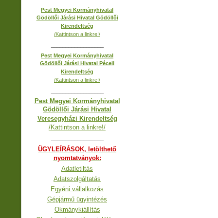
Pest Megyei Kormányhivatal
Gödöllői Járási Hivatal Gödöllői
Kirendeltség
/Kattintson a linkre!/
__________________
Pest Megyei Kormányhivatal
Gödöllői Járási Hivatal Péceli
Kirendeltség
/Kattintson a linkre!/
__________________
Pest Megyei Kormányhivatal
Gödöllői Járási Hivatal
Veresegyházi Kirendeltség
/Kattintson a linkre!/
__________________
ÜGYLEÍRÁSOK, letölthető
nyomtatványok:
Adatletiltás
Adatszolgáltatás
Egyéni vállalkozás
Gépjármű ügyintézés
Okmánykiállítás