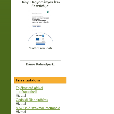
Dányi Hagyományos Ízek
Fesztiválja:
/Kattintson ide!/
_______________________
Dányi Kalandpark:
Friss tartalom
Tájékoztató afrikai
sertéspestisről
Hivatal
Gödöllői Rk sajtóhírek
Hivatal
MAGOSZ szakmai információ
Hivatal