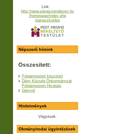
Link:
http://www.panaszrendezes.hu
/homepage/index.php
/panaszkuldes
Népszerű híreink
Összesített:
Polgármesteri köszöntő
Dány Község Önkormányzat
Polgármesteri Hivatala
Dányról
Hirdetmények
Végzések:
Okmányirodai ügyintézések