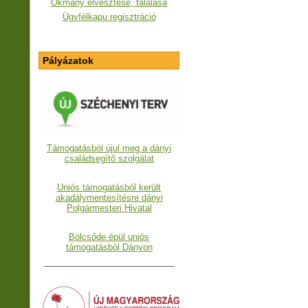
Okmány elvesztése, találása
Ügyfélkapu regisztráció
Pályázatok
Támogatásból újul meg a dányi
családsegítő szolgálat
Uniós támogatásból került
akadálymentesítésre dányi
Polgármesteri Hivatal
Bölcsőde épül uniós
támogatásból Dányon
___________________________