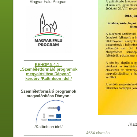
Magyar Falu Program
_______________________
KEHOP-5.4.1 –
„Szemléletformáló programok
megvalósítása Dányon”
kérdőív /Kattintson ide!!/
_______________________
Szemléletformáló programok
megvalósítása Dányon:
/Kat
/Kattintson ide!/
4634 olvasás
_______________________