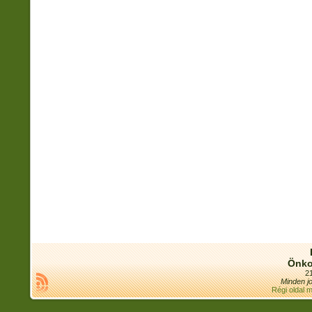
Önko
21
Minden jo
Régi oldal 