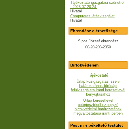
Tájékoztató igazgatási szünetről
- 2026.07.20-24.
Hivatal
Computeres látásvizsgálat
Hivatal
Ebrendész elérhetősége
Sipos József ebrendész
06-20-203-2359
Birtokvédelem
Tájékoztató
Űrlap közigazgatási szerv
határozatának bírósági
felülvizsgálata iránti keresetlevél
benyújtásához
Űrlap keresetlevél
beterjesztéséhez jegyző
birtokvédelmi határozatának
megváltoztatása iránti perben
Pest m.-i békéltető testület