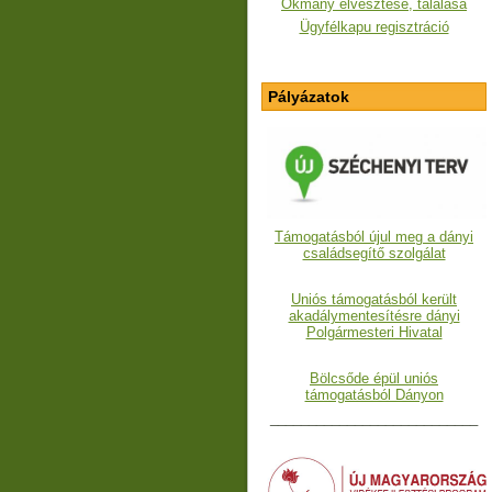
Okmány elvesztése, találása
Ügyfélkapu regisztráció
Pályázatok
Támogatásból újul meg a dányi
családsegítő szolgálat
Uniós támogatásból került
akadálymentesítésre dányi
Polgármesteri Hivatal
Bölcsőde épül uniós
támogatásból Dányon
___________________________