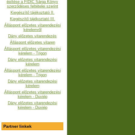
építése a FIDIC Sárga Könyv
szerződéses feltételei szerint
Kiegészítő tájékoztató II.
Kiegészítő tájékoztató III.
Álláspont előzetes vitarendezési
kérelemről
Dány előzetes vitarendezés
Álláspont előzetes vitaren
Álláspont előzetes vitarendezési
kérelem - Trigon
Dány előzetes vitarendezési
kérelem
Álláspont előzetes vitarendezési
kérelem
- Trigon
Dány előzetes vitarendezési
kérelem
Álláspont előzetes vitarendezési
kérelem - Duviép
Dány előzetes vitarendezési
kérelem - Duviép
Partner linkek