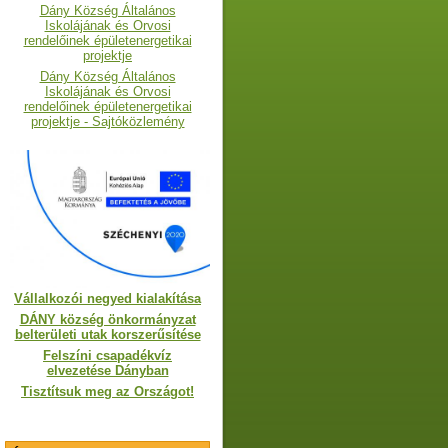
Dány Község Általános
Iskolájának és Orvosi
rendelőinek épületenergetikai
projektje
Dány Község Általános
Iskolájának és Orvosi
rendelőinek épületenergetikai
projektje - Sajtóközlemény
Vállalkozói negyed kialakítása
DÁNY község önkormányzat
belterületi utak korszerűsítése
Felszíni csapadékvíz
elvezetése Dányban
Tisztítsuk meg az Országot!