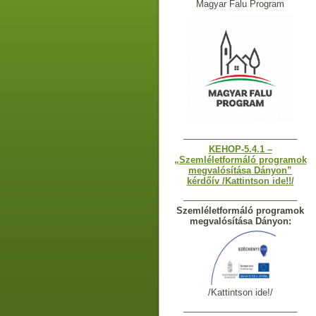
Magyar Falu Program
_______________________
KEHOP-5.4.1 –
„Szemléletformáló programok
megvalósítása Dányon”
kérdőív /Kattintson ide!!/
_______________________
Szemléletformáló programok
megvalósítása Dányon:
/Kattintson ide!/
_______________________