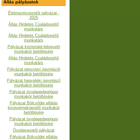
Állás pályázatok
Élelmezésvezetői pályázat -
2025
Állás Hirdetés Családsegítő
munkatárs
Állás Hirdetés Családsegítő
munkatárs
Pályázat közterület-felügyelő
munkakör betöltésére
Állás Hirdetés Családsegítő
munkatárs
Pályázat pénzügyi ügyintézői
munkakör betöltésére
Pályázat hagyatéki ügyintéző
munkakör betöltésére
Pályázat óvodapedagógusi
munkakör betöltésére
Pályázat Bölcsődei ellátás
kisgyermeknevelő munkakör
betöltésére
Pályázat óvodapedagógusi
munkakör betöltésére
Óvodavezetői pályázat
Pályázat Bölcsődei ellátás