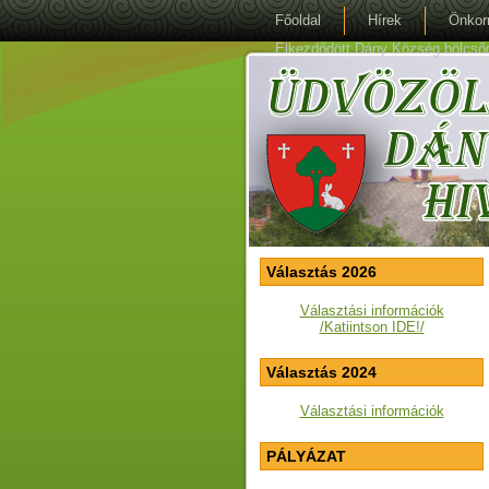
Főoldal
Hírek
Önkor
Elkezdődött Dány Község bölcsőde 
Választás 2026
Választási információk
/Katiintson IDE!/
Választás 2024
Választási információk
PÁLYÁZAT