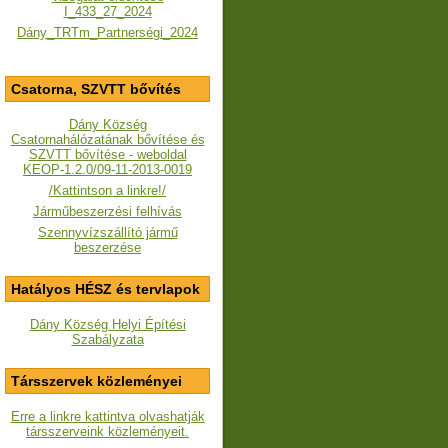
I_433_27_2024
Dány_TRTm_Partnerségi_2024
Csatorna, SZVTT bővítés
Dány Község
Csatornahálózatának bővítése és
SZVTT bővítése - weboldal
KEOP-1.2.0/09-11-2013-0019
/Kattintson a linkre!/
Járműbeszerzési felhívás
Szennyvízszállító jármű
beszerzése
Hatályos HÉSZ és tervlapok
Dány Község Helyi Építési
Szabályzata
Társszervek közleményei
Erre a linkre kattintva olvashatják
társszerveink közleményeit.