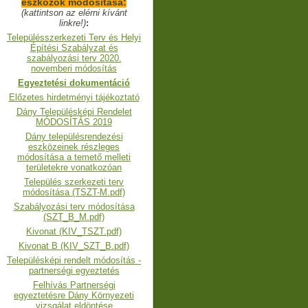
eszközök módosítása:
(kattintson az elérni kívánt
linkre!)
:
Településszerkezeti Terv és Helyi
Építési Szabályzat és
szabályozási terv 2020.
novemberi módosítás
Egyeztetési dokumentáció
Előzetes hirdetményi tájékoztató
Dány Településképi Rendelet
MÓDOSÍTÁS 2019
Dány településrendezési
eszközeinek részleges
módosítása a temető melleti
területekre vonatkozóan
Település szerkezeti terv
módosítása (TSZT-M.pdf)
Szabályozási terv módosítása
(SZT_B_M.pdf)
Kivonat (KIV_TSZT.pdf)
Kivonat B (KIV_SZT_B.pdf)
Településképi rendelt módosítás -
partnerségi egyeztetés
Felhívás Partnerségi
egyeztetésre Dány Környezeti
vizsgálat eldöntése