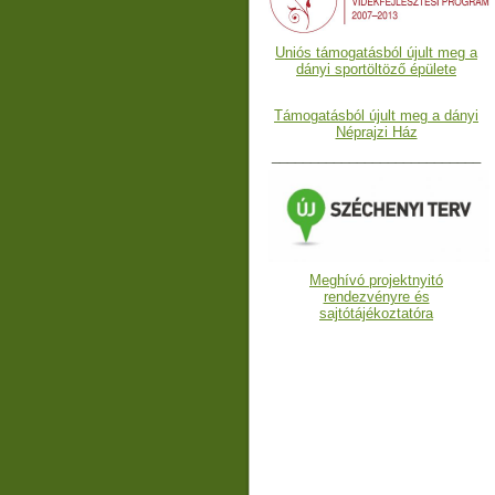
Uniós támogatásból újult meg a
dányi sportöltöző épülete
Támogatásból újult meg a dányi
Néprajzi Ház
___________________________
Meghívó projektnyitó
rendezvényre és
sajtótájékoztatóra