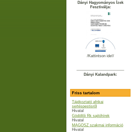
Dányi Hagyományos Ízek
Fesztiválja:
/Kattintson ide!/
_______________________
Dányi Kalandpark:
Friss tartalom
Tájékoztató afrikai
sertéspestisről
Hivatal
Gödöllői Rk sajtóhírek
Hivatal
MAGOSZ szakmai információ
Hivatal