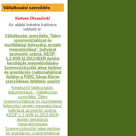
Vállalkozási szerződés
Kedves Olvasóink!
Az alábbi linkekre kattintva
tölthető le:
Vállalkozási szerződés ”Dány
szennyvízhálózat és
tisztítótelep fejlesztési projekt
megvalósítása” (pályázat
azonosító száma: KEOP-
1.2.0/09-11-2013-0019) építési
beruházás megvalósítására
Szennyvíztisztító telep építése
és gravitációs csatornahálózat
építése a FIDIC Sárga Könyv
szerződéses feltételei szerint
Kiegészítő tájékoztatás,
dokumentáció - Vállalkozási
szerződés ”Dány
szennyvízhálózat és tisztítótelep
fejlesztési projekt megvalósítása”
(pályázat azonosító száma:
KEOP-1.2.0/09-11-2013-0019)
építési beruházás
megvalósítására
Szennyvíztisztító telep építése
és gravitációs csatornahálózat