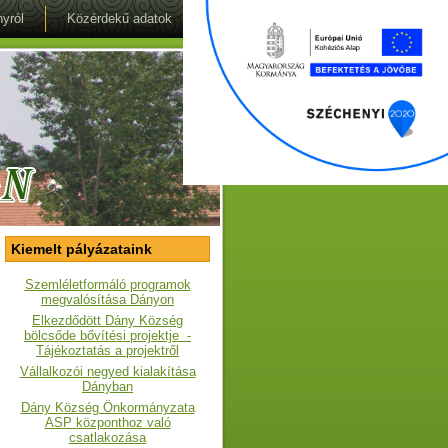
yról
Közérdekű adatok
Kiemelt pályázataink
Szemléletformáló programok
megvalósítása Dányon
Elkezdődött Dány Község
bölcsőde bővítési projektje -
Tájékoztatás a projektről
Vállalkozói negyed kialakítása
Dányban
Dány Község Önkormányzata
ASP központhoz való
csatlakozása