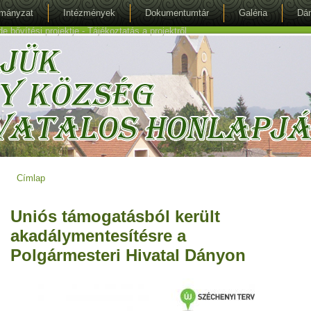
mányzat
Intézmények
Dokumentumtár
Galéria
Dán
bővítési projektje - Tájékoztatás a projektről
Címlap
Jelenlegi hely
Uniós támogatásból került
akadálymentesítésre a
Polgármesteri Hivatal Dányon