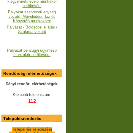
kisgyermeknevelő munkakör
betöltésére
Pályázat szervezeti egység
vezető (Művelődési Ház és
Könyvtár) munkakörre
Pályázat - Bölcsődei ellátás /
Szakmai vezető
Pályázat pénzügyi ügyintéző
munkakör betöltésére
Rendőrségi elérhetőségek
Dányi rendőri elérhetőségek:
Központi telefonszám:
112
Településrendezés
Település rendezési