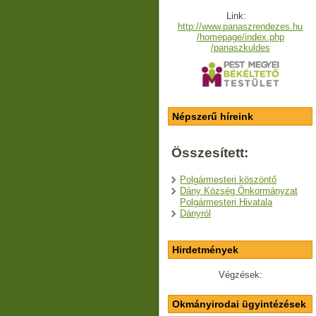
Link:
http://www.panaszrendezes.hu
/homepage/index.php
/panaszkuldes
Népszerű híreink
Összesített:
Polgármesteri köszöntő
Dány Község Önkormányzat
Polgármesteri Hivatala
Dányról
Hirdetmények
Végzések:
Okmányirodai ügyintézések