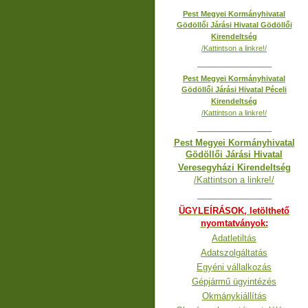
Pest Megyei Kormányhivatal
Gödöllői Járási Hivatal Gödöllői
Kirendeltség
/Kattintson a linkre!/
__________________
Pest Megyei Kormányhivatal
Gödöllői Járási Hivatal Péceli
Kirendeltség
/Kattintson a linkre!/
__________________
Pest Megyei Kormányhivatal
Gödöllői Járási Hivatal
Veresegyházi Kirendeltség
/Kattintson a linkre!/
__________________
ÜGYLEÍRÁSOK, letölthető
nyomtatványok:
Adatletiltás
Adatszolgáltatás
Egyéni vállalkozás
Gépjármű ügyintézés
Okmánykiállítás