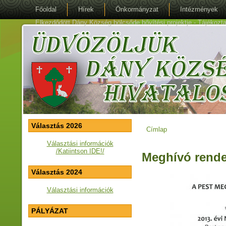
Főoldal
Hírek
Önkormányzat
Intézmények
Elkezdődött Dány Község bölcsőde bővítési projektje - Tájékoztat
Választás 2026
Címlap
Jelenlegi hely
Választási információk
/Katiintson IDE!/
Meghívó rend
Választás 2024
Választási információk
PÁLYÁZAT