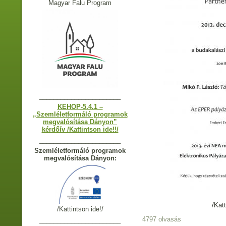
Magyar Falu Program
_______________________
KEHOP-5.4.1 –
„Szemléletformáló programok
megvalósítása Dányon”
kérdőív /Kattintson ide!!/
_______________________
Szemléletformáló programok
megvalósítása Dányon:
/Kat
/Kattintson ide!/
4797 olvasás
_______________________