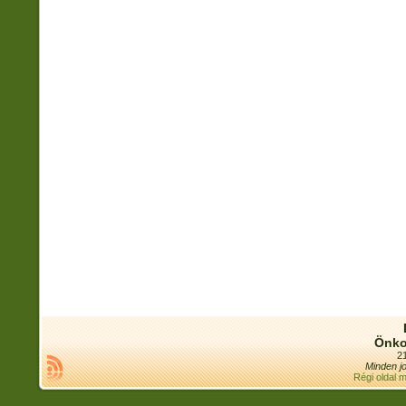
Önko
21
Minden jo
Régi oldal 