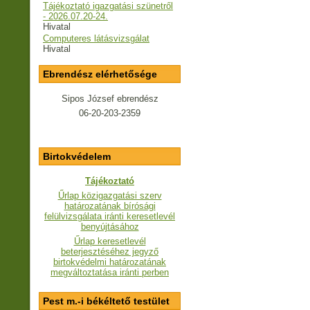
Tájékoztató igazgatási szünetről
- 2026.07.20-24.
Hivatal
Computeres látásvizsgálat
Hivatal
Ebrendész elérhetősége
Sipos József ebrendész
06-20-203-2359
Birtokvédelem
Tájékoztató
Űrlap közigazgatási szerv
határozatának bírósági
felülvizsgálata iránti keresetlevél
benyújtásához
Űrlap keresetlevél
beterjesztéséhez jegyző
birtokvédelmi határozatának
megváltoztatása iránti perben
Pest m.-i békéltető testület