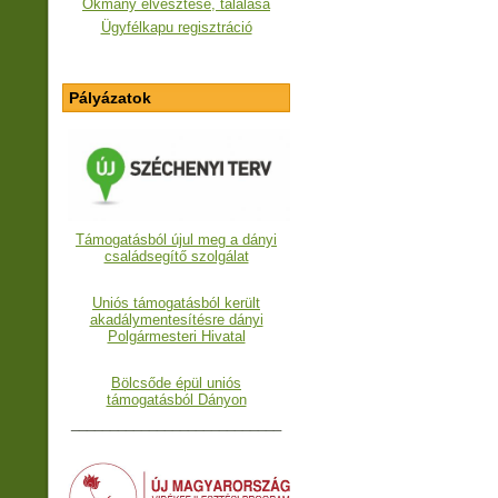
Okmány elvesztése, találása
Ügyfélkapu regisztráció
Pályázatok
Támogatásból újul meg a dányi
családsegítő szolgálat
Uniós támogatásból került
akadálymentesítésre dányi
Polgármesteri Hivatal
Bölcsőde épül uniós
támogatásból Dányon
___________________________