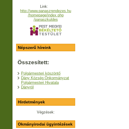
Link:
http://www.panaszrendezes.hu
/homepage/index.php
/panaszkuldes
Népszerű híreink
Összesített:
Polgármesteri köszöntő
Dány Község Önkormányzat
Polgármesteri Hivatala
Dányról
Hirdetmények
Végzések:
Okmányirodai ügyintézések