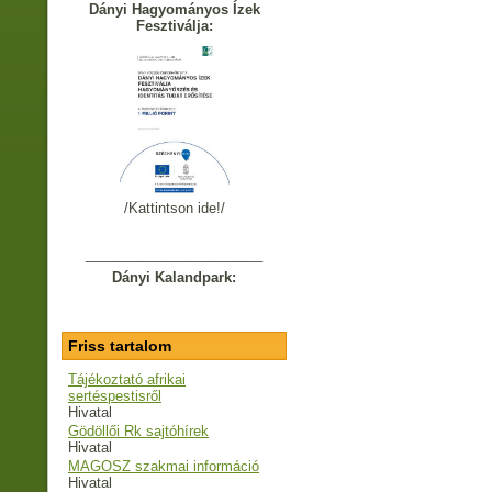
Dányi Hagyományos Ízek
Fesztiválja:
/Kattintson ide!/
_______________________
Dányi Kalandpark:
Friss tartalom
Tájékoztató afrikai
sertéspestisről
Hivatal
Gödöllői Rk sajtóhírek
Hivatal
MAGOSZ szakmai információ
Hivatal