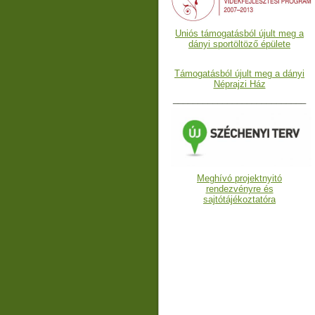
Uniós támogatásból újult meg a
dányi sportöltöző épülete
Támogatásból újult meg a dányi
Néprajzi Ház
___________________________
Meghívó projektnyitó
rendezvényre és
sajtótájékoztatóra