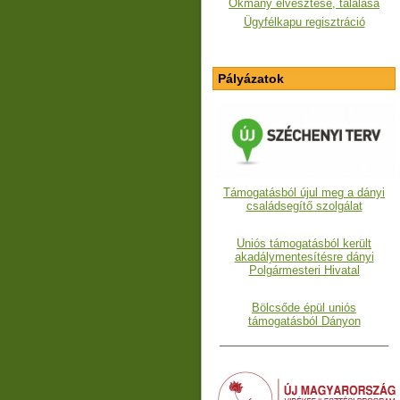
Okmány elvesztése, találása
Ügyfélkapu regisztráció
Pályázatok
Támogatásból újul meg a dányi
családsegítő szolgálat
Uniós támogatásból került
akadálymentesítésre dányi
Polgármesteri Hivatal
Bölcsőde épül uniós
támogatásból Dányon
___________________________