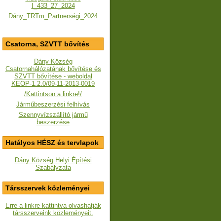
I_433_27_2024
Dány_TRTm_Partnerségi_2024
Csatorna, SZVTT bővítés
Dány Község
Csatornahálózatának bővítése és
SZVTT bővítése - weboldal
KEOP-1.2.0/09-11-2013-0019
/Kattintson a linkre!/
Járműbeszerzési felhívás
Szennyvízszállító jármű
beszerzése
Hatályos HÉSZ és tervlapok
Dány Község Helyi Építési
Szabályzata
Társszervek közleményei
Erre a linkre kattintva olvashatják
társszerveink közleményeit.