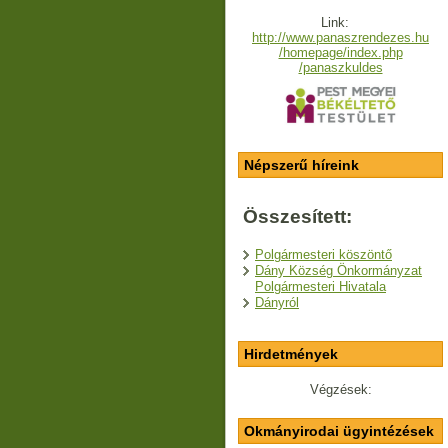
Link:
http://www.panaszrendezes.hu
/homepage/index.php
/panaszkuldes
Népszerű híreink
Összesített:
Polgármesteri köszöntő
Dány Község Önkormányzat
Polgármesteri Hivatala
Dányról
Hirdetmények
Végzések:
Okmányirodai ügyintézések