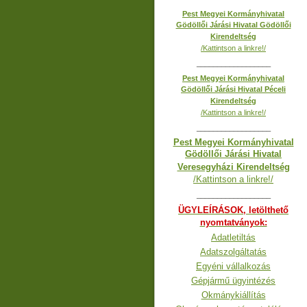
Pest Megyei Kormányhivatal
Gödöllői Járási Hivatal Gödöllői
Kirendeltség
/Kattintson a linkre!/
__________________
Pest Megyei Kormányhivatal
Gödöllői Járási Hivatal Péceli
Kirendeltség
/Kattintson a linkre!/
__________________
Pest Megyei Kormányhivatal
Gödöllői Járási Hivatal
Veresegyházi Kirendeltség
/Kattintson a linkre!/
__________________
ÜGYLEÍRÁSOK, letölthető
nyomtatványok:
Adatletiltás
Adatszolgáltatás
Egyéni vállalkozás
Gépjármű ügyintézés
Okmánykiállítás