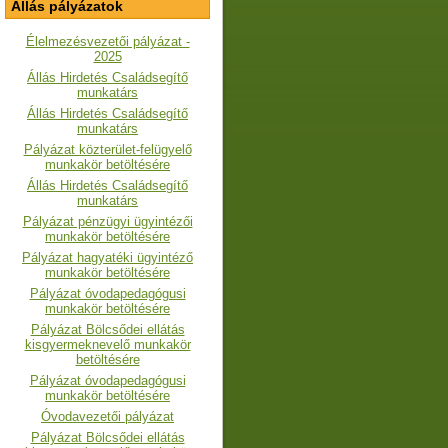
Állás pályázatok
Élelmezésvezetői pályázat -
2025
Állás Hirdetés Családsegítő
munkatárs
Állás Hirdetés Családsegítő
munkatárs
Pályázat közterület-felügyelő
munkakör betöltésére
Állás Hirdetés Családsegítő
munkatárs
Pályázat pénzügyi ügyintézői
munkakör betöltésére
Pályázat hagyatéki ügyintéző
munkakör betöltésére
Pályázat óvodapedagógusi
munkakör betöltésére
Pályázat Bölcsődei ellátás
kisgyermeknevelő munkakör
betöltésére
Pályázat óvodapedagógusi
munkakör betöltésére
Óvodavezetői pályázat
Pályázat Bölcsődei ellátás