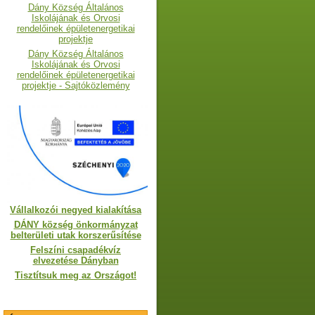
Dány Község Általános
Iskolájának és Orvosi
rendelőinek épületenergetikai
projektje
Dány Község Általános
Iskolájának és Orvosi
rendelőinek épületenergetikai
projektje - Sajtóközlemény
Vállalkozói negyed kialakítása
DÁNY község önkormányzat
belterületi utak korszerűsítése
Felszíni csapadékvíz
elvezetése Dányban
Tisztítsuk meg az Országot!