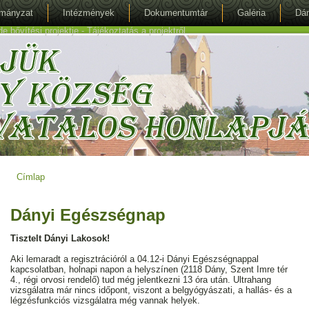
mányzat
Intézmények
Dokumentumtár
Galéria
Dán
bővítési projektje - Tájékoztatás a projektről
Címlap
Jelenlegi hely
Dányi Egészségnap
Tisztelt Dányi Lakosok!
Aki lemaradt a regisztrációról a 04.12-i Dányi Egészségnappal
kapcsolatban, holnapi napon a helyszínen (2118 Dány, Szent Imre tér
4., régi orvosi rendelő) tud még jelentkezni 13 óra után. Ultrahang
vizsgálatra már nincs időpont, viszont a belgyógyászati, a hallás- és a
légzésfunkciós vizsgálatra még vannak helyek.