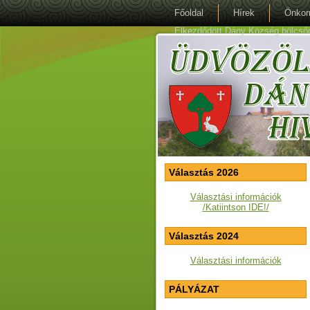
Főoldal
Hírek
Önkor
Elkezdődött Dány Község bölcsőde 
Választás 2026
Választási információk
/Katiintson IDE!/
Választás 2024
Választási információk
PÁLYÁZAT