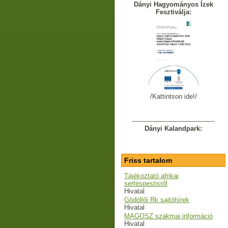
Dányi Hagyományos Ízek
Fesztiválja:
/Kattintson ide!/
_______________________
Dányi Kalandpark:
Friss tartalom
Tájékoztató afrikai
sertéspestisről
Hivatal
Gödöllői Rk sajtóhírek
Hivatal
MAGOSZ szakmai információ
Hivatal