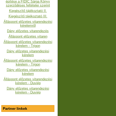
építése a FIDIC Sárga Könyv
szerződéses feltételei szerint
Kiegészítő tájékoztató II.
Kiegészítő tájékoztató III.
Álláspont előzetes vitarendezési
kérelemről
Dány előzetes vitarendezés
Álláspont előzetes vitaren
Álláspont előzetes vitarendezési
kérelem - Trigon
Dány előzetes vitarendezési
kérelem
Álláspont előzetes vitarendezési
kérelem
- Trigon
Dány előzetes vitarendezési
kérelem
Álláspont előzetes vitarendezési
kérelem - Duviép
Dány előzetes vitarendezési
kérelem - Duviép
Partner linkek