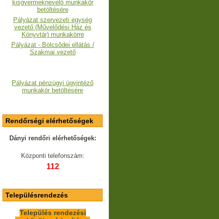
kisgyermeknevelő munkakör
betöltésére
Pályázat szervezeti egység
vezető (Művelődési Ház és
Könyvtár) munkakörre
Pályázat - Bölcsődei ellátás /
Szakmai vezető
Pályázat pénzügyi ügyintéző
munkakör betöltésére
Rendőrségi elérhetőségek
Dányi rendőri elérhetőségek:
Központi telefonszám:
112
Településrendezés
Település rendezési