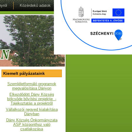
yról
Közérdekű adatok
Kiemelt pályázataink
Szemléletformáló programok
megvalósítása Dányon
Elkezdődött Dány Község
bölcsőde bővítési projektje -
Tájékoztatás a projektről
Vállalkozói negyed kialakítása
Dányban
Dány Község Önkormányzata
ASP központhoz való
csatlakozása