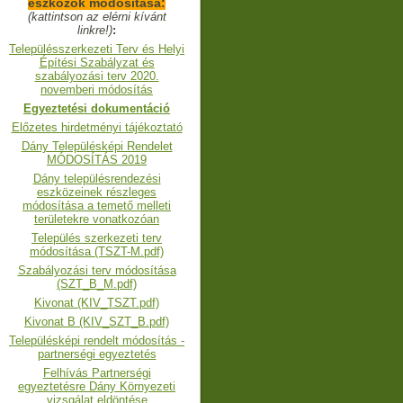
eszközök módosítása:
(kattintson az elérni kívánt
linkre!)
:
Településszerkezeti Terv és Helyi
Építési Szabályzat és
szabályozási terv 2020.
novemberi módosítás
Egyeztetési dokumentáció
Előzetes hirdetményi tájékoztató
Dány Településképi Rendelet
MÓDOSÍTÁS 2019
Dány településrendezési
eszközeinek részleges
módosítása a temető melleti
területekre vonatkozóan
Település szerkezeti terv
módosítása (TSZT-M.pdf)
Szabályozási terv módosítása
(SZT_B_M.pdf)
Kivonat (KIV_TSZT.pdf)
Kivonat B (KIV_SZT_B.pdf)
Településképi rendelt módosítás -
partnerségi egyeztetés
Felhívás Partnerségi
egyeztetésre Dány Környezeti
vizsgálat eldöntése