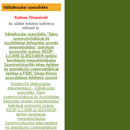
Vállalkozási szerződés
Kedves Olvasóink!
Az alábbi linkekre kattintva
tölthető le:
Vállalkozási szerződés ”Dány
szennyvízhálózat és
tisztítótelep fejlesztési projekt
megvalósítása” (pályázat
azonosító száma: KEOP-
1.2.0/09-11-2013-0019) építési
beruházás megvalósítására
Szennyvíztisztító telep építése
és gravitációs csatornahálózat
építése a FIDIC Sárga Könyv
szerződéses feltételei szerint
Kiegészítő tájékoztatás,
dokumentáció - Vállalkozási
szerződés ”Dány
szennyvízhálózat és tisztítótelep
fejlesztési projekt megvalósítása”
(pályázat azonosító száma:
KEOP-1.2.0/09-11-2013-0019)
építési beruházás
megvalósítására
Szennyvíztisztító telep építése
és gravitációs csatornahálózat