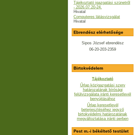
Tájékoztató igazgatási szünetről
- 2026.07.20-24.
Hivatal
Computeres látásvizsgálat
Hivatal
Ebrendész elérhetősége
Sipos József ebrendész
06-20-203-2359
Birtokvédelem
Tájékoztató
Űrlap közigazgatási szerv
határozatának bírósági
felülvizsgálata iránti keresetlevél
benyújtásához
Űrlap keresetlevél
beterjesztéséhez jegyző
birtokvédelmi határozatának
megváltoztatása iránti perben
Pest m.-i békéltető testület