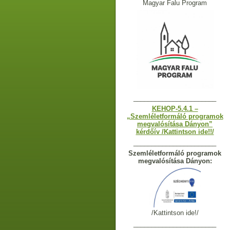
Magyar Falu Program
_______________________
KEHOP-5.4.1 –
„Szemléletformáló programok
megvalósítása Dányon”
kérdőív /Kattintson ide!!/
_______________________
Szemléletformáló programok
megvalósítása Dányon:
/Kattintson ide!/
_______________________