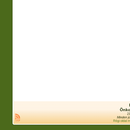
Önko
21
Minden jo
Régi oldal 