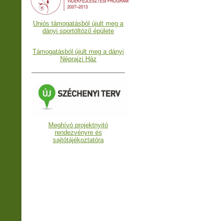
Uniós támogatásból újult meg a
dányi sportöltöző épülete
Támogatásból újult meg a dányi
Néprajzi Ház
___________________________
Meghívó projektnyitó
rendezvényre és
sajtótájékoztatóra