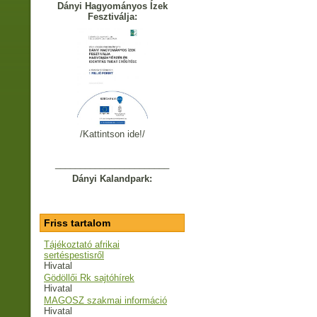
Dányi Hagyományos Ízek
Fesztiválja:
/Kattintson ide!/
_______________________
Dányi Kalandpark:
Friss tartalom
Tájékoztató afrikai
sertéspestisről
Hivatal
Gödöllői Rk sajtóhírek
Hivatal
MAGOSZ szakmai információ
Hivatal