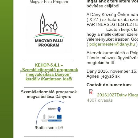
ingatlanok területére v
Magyar Falu Program
bővítése céljából
A Dány Község Önkormányz
( X.27.) sz határozata sze
PARTNERSÉGI EGYEZTETÉ
Ezúton kérjük lakosoka
hogy a mellékletben szere
véleményüket írásban Gó
(
polgarmester@dany.hu
)
A tervdokumentáció a Pol
Tünde műszaki ügyintézőn
_______________________
megtekinthető.
KEHOP-5.4.1 –
„Szemléletformáló programok
Dány 2016. novemb
megvalósítása Dányon”
Ágnes jegyző sk
kérdőív /Kattintson ide!!/
Csatolt dokumentum:
_______________________
Szemléletformáló programok
20161027Dány Kiegé
megvalósítása Dányon:
4307 olvasás
/Kattintson ide!/
_______________________