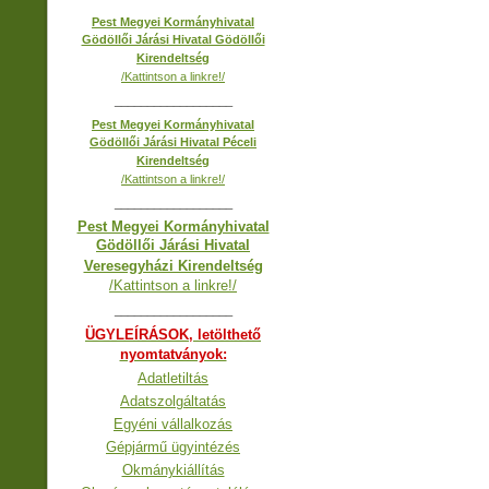
Pest Megyei Kormányhivatal
Gödöllői Járási Hivatal Gödöllői
Kirendeltség
/Kattintson a linkre!/
__________________
Pest Megyei Kormányhivatal
Gödöllői Járási Hivatal Péceli
Kirendeltség
/Kattintson a linkre!/
__________________
Pest Megyei Kormányhivatal
Gödöllői Járási Hivatal
Veresegyházi Kirendeltség
/Kattintson a linkre!/
__________________
ÜGYLEÍRÁSOK, letölthető
nyomtatványok:
Adatletiltás
Adatszolgáltatás
Egyéni vállalkozás
Gépjármű ügyintézés
Okmánykiállítás