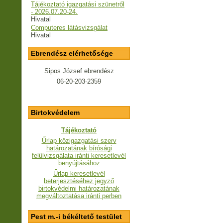
Tájékoztató igazgatási szünetről
- 2026.07.20-24.
Hivatal
Computeres látásvizsgálat
Hivatal
Ebrendész elérhetősége
Sipos József ebrendész
06-20-203-2359
Birtokvédelem
Tájékoztató
Űrlap közigazgatási szerv
határozatának bírósági
felülvizsgálata iránti keresetlevél
benyújtásához
Űrlap keresetlevél
beterjesztéséhez jegyző
birtokvédelmi határozatának
megváltoztatása iránti perben
Pest m.-i békéltető testület