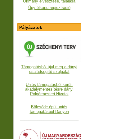
Okmány elvesztése, találása
Ügyfélkapu regisztráció
Pályázatok
Támogatásból újul meg a dányi
családsegítő szolgálat
Uniós támogatásból került
akadálymentesítésre dányi
Polgármesteri Hivatal
Bölcsőde épül uniós
támogatásból Dányon
___________________________