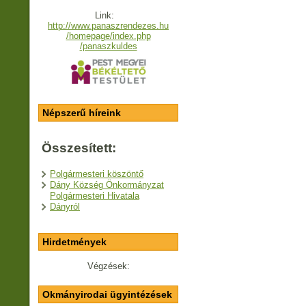
Link:
http://www.panaszrendezes.hu
/homepage/index.php
/panaszkuldes
Népszerű híreink
Összesített:
Polgármesteri köszöntő
Dány Község Önkormányzat
Polgármesteri Hivatala
Dányról
Hirdetmények
Végzések:
Okmányirodai ügyintézések