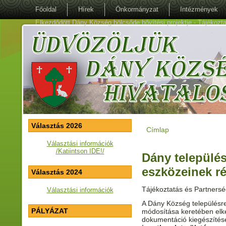
Főoldal
Hírek
Önkormányzat
Intézmények
Elkezdődött Dány Község bölcsőde bővítési projektje - Tájékoztat
Választás 2026
Címlap
Jelenlegi hely
Választási információk
/Katiintson IDE!/
Dány települé
eszközeinek r
Választás 2024
Tájékoztatás és Partnersé
Választási információk
A Dány Község településr
PÁLYÁZAT
módosítása keretében elké
dokumentáció kiegészíté