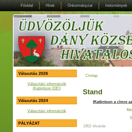
Főoldal
Hírek
Önkormányzat
Intézmények
Elkezdődött Dány Község bölcsőde bővítési projektje - Tájékoztat
Választás 2026
Címlap
Jelenlegi hely
Választási információk
/Katiintson IDE!/
Stand
Választás 2024
(Kattintson a címre 
Me
Választási információk
S
PÁLYÁZAT
1952 olvasás