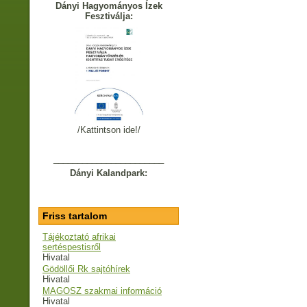
Dányi Hagyományos Ízek
Fesztiválja:
/Kattintson ide!/
_______________________
Dányi Kalandpark:
Friss tartalom
Tájékoztató afrikai
sertéspestisről
Hivatal
Gödöllői Rk sajtóhírek
Hivatal
MAGOSZ szakmai információ
Hivatal