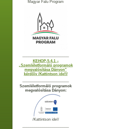
Magyar Falu Program
_______________________
KEHOP-5.4.1 –
„Szemléletformáló programok
megvalósítása Dányon”
kérdőív /Kattintson ide!!/
_______________________
Szemléletformáló programok
megvalósítása Dányon:
/Kattintson ide!/
_______________________