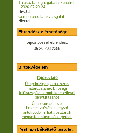
Tájékoztató igazgatási szünetről
- 2026.07.20-24.
Hivatal
Computeres látásvizsgálat
Hivatal
Ebrendész elérhetősége
Sipos József ebrendész
06-20-203-2359
Birtokvédelem
Tájékoztató
Űrlap közigazgatási szerv
határozatának bírósági
felülvizsgálata iránti keresetlevél
benyújtásához
Űrlap keresetlevél
beterjesztéséhez jegyző
birtokvédelmi határozatának
megváltoztatása iránti perben
Pest m.-i békéltető testület