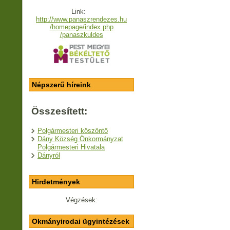
Link:
http://www.panaszrendezes.hu
/homepage/index.php
/panaszkuldes
Népszerű híreink
Összesített:
Polgármesteri köszöntő
Dány Község Önkormányzat
Polgármesteri Hivatala
Dányról
Hirdetmények
Végzések:
Okmányirodai ügyintézések