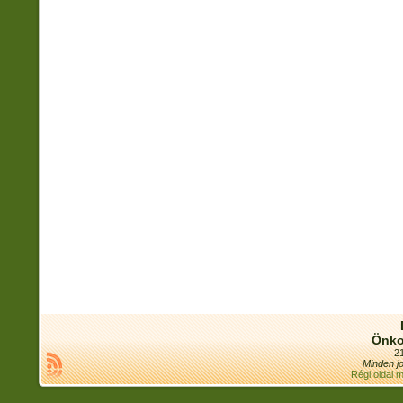
Önko
21
Minden jo
Régi oldal 