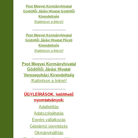
Pest Megyei Kormányhivatal
Gödöllői Járási Hivatal Gödöllői
Kirendeltség
/Kattintson a linkre!/
__________________
Pest Megyei Kormányhivatal
Gödöllői Járási Hivatal Péceli
Kirendeltség
/Kattintson a linkre!/
__________________
Pest Megyei Kormányhivatal
Gödöllői Járási Hivatal
Veresegyházi Kirendeltség
/Kattintson a linkre!/
__________________
ÜGYLEÍRÁSOK, letölthető
nyomtatványok:
Adatletiltás
Adatszolgáltatás
Egyéni vállalkozás
Gépjármű ügyintézés
Okmánykiállítás