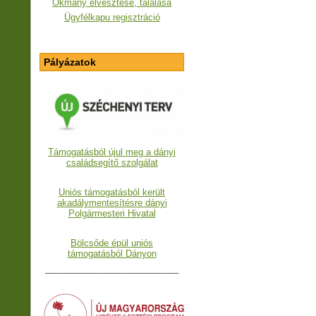
Okmány elvesztése, találása
Ügyfélkapu regisztráció
Pályázatok
Támogatásból újul meg a dányi
családsegítő szolgálat
Uniós támogatásból került
akadálymentesítésre dányi
Polgármesteri Hivatal
Bölcsőde épül uniós
támogatásból Dányon
___________________________