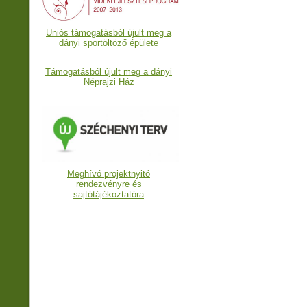
Uniós támogatásból újult meg a
dányi sportöltöző épülete
Támogatásból újult meg a dányi
Néprajzi Ház
___________________________
Meghívó projektnyitó
rendezvényre és
sajtótájékoztatóra