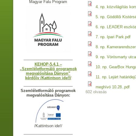
Magyar Falu Program
4. np. közvilágítás kor
5. np. Gödöllői Kistérs
6. np. LEADER eszköz
7. np. Ipari Park.pdf
8. np. Kamerarendszer 
9. np. Vörösmarty utca
_______________________
KEHOP-5.4.1 –
10. np. GearBox Hunga
„Szemléletformáló programok
megvalósítása Dányon”
11. np. Lejárt határide
kérdőív /Kattintson ide!!/
_______________________
meghívó 10.28..pdf
Szemléletformáló programok
602 olvasás
megvalósítása Dányon:
/Kattintson ide!/
_______________________