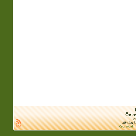
Önko
21
Minden jo
Régi oldal 