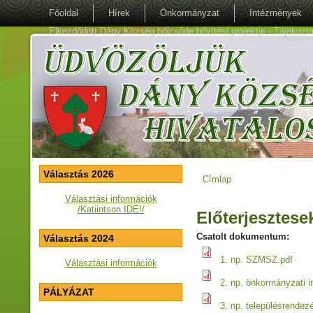
Főoldal
Hírek
Önkormányzat
Intézmények
Elkezdődött Dány Község bölcsőde bővítési projektje - Tájékoztat
Választás 2026
Címlap
Jelenlegi hely
Választási információk
/Katiintson IDE!/
Előterjesztese
Csatolt dokumentum:
Választás 2024
1. np. SZMSZ.pdf
Választási információk
2. np. önkormányzati i
PÁLYÁZAT
3. np. településrendezé