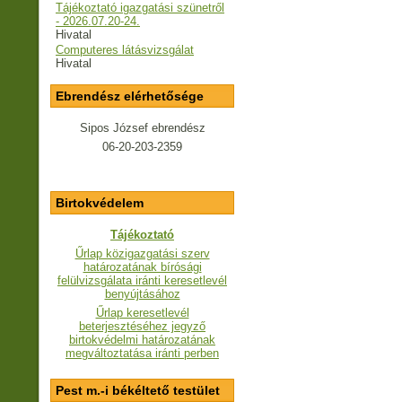
Tájékoztató igazgatási szünetről
- 2026.07.20-24.
Hivatal
Computeres látásvizsgálat
Hivatal
Ebrendész elérhetősége
Sipos József ebrendész
06-20-203-2359
Birtokvédelem
Tájékoztató
Űrlap közigazgatási szerv
határozatának bírósági
felülvizsgálata iránti keresetlevél
benyújtásához
Űrlap keresetlevél
beterjesztéséhez jegyző
birtokvédelmi határozatának
megváltoztatása iránti perben
Pest m.-i békéltető testület