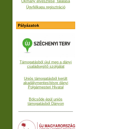
Okmány elvesztése, találása
Ügyfélkapu regisztráció
Pályázatok
Támogatásból újul meg a dányi
családsegítő szolgálat
Uniós támogatásból került
akadálymentesítésre dányi
Polgármesteri Hivatal
Bölcsőde épül uniós
támogatásból Dányon
___________________________