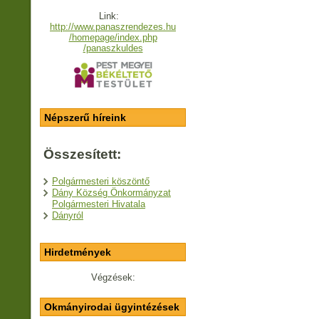
Link:
http://www.panaszrendezes.hu
/homepage/index.php
/panaszkuldes
Népszerű híreink
Összesített:
Polgármesteri köszöntő
Dány Község Önkormányzat
Polgármesteri Hivatala
Dányról
Hirdetmények
Végzések:
Okmányirodai ügyintézések