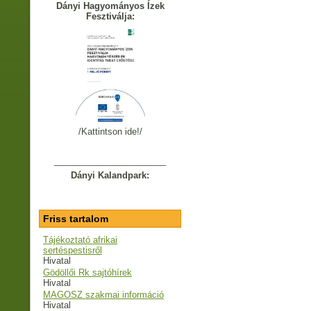
Dányi Hagyományos Ízek
Fesztiválja:
/Kattintson ide!/
_______________________
Dányi Kalandpark:
Friss tartalom
Tájékoztató afrikai
sertéspestisről
Hivatal
Gödöllői Rk sajtóhírek
Hivatal
MAGOSZ szakmai információ
Hivatal