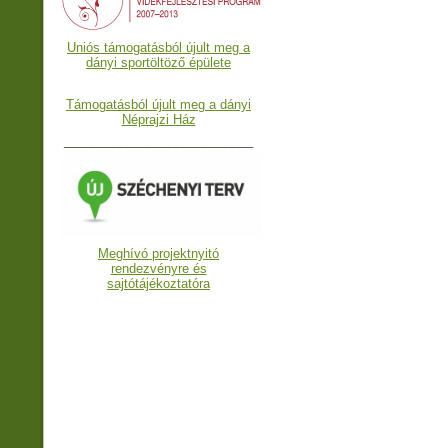
Uniós támogatásból újult meg a
dányi sportöltöző épülete
Támogatásból újult meg a dányi
Néprajzi Ház
___________________________
Meghívó projektnyitó
rendezvényre és
sajtótájékoztatóra