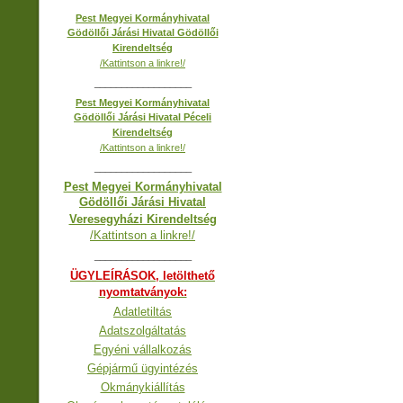
Pest Megyei Kormányhivatal
Gödöllői Járási Hivatal Gödöllői
Kirendeltség
/Kattintson a linkre!/
__________________
Pest Megyei Kormányhivatal
Gödöllői Járási Hivatal Péceli
Kirendeltség
/Kattintson a linkre!/
__________________
Pest Megyei Kormányhivatal
Gödöllői Járási Hivatal
Veresegyházi Kirendeltség
/Kattintson a linkre!/
__________________
ÜGYLEÍRÁSOK, letölthető
nyomtatványok:
Adatletiltás
Adatszolgáltatás
Egyéni vállalkozás
Gépjármű ügyintézés
Okmánykiállítás