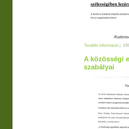
/Kattint
További információ
ÚTLEZ
|
239
A közösségi e
szabályai