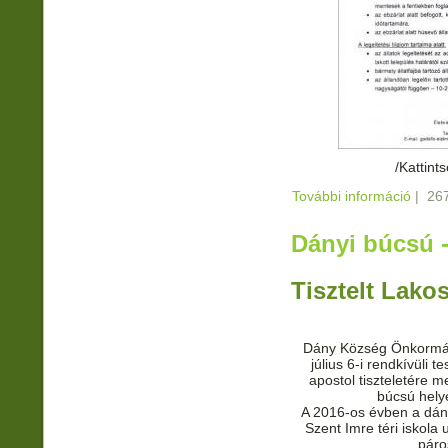
/Kattint
További információ
Ebzárl
|
267
2017.1
Dányi búcsú -
Tisztelt Lako
Dány Község Önkormán
július 6-i rendkívüli 
apostol tiszteletére m
búcsú hely
A 2016-os évben a dány
Szent Imre téri iskola
páros