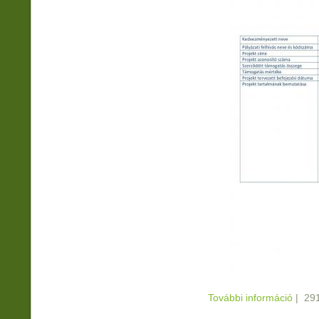
További információ
Szeml
|
291
Dányo