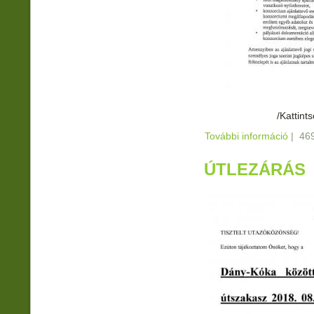
/Kattint
További információ
Lakás
|
469
ÚTLEZÁRÁS