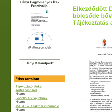
Dányi Hagyományos Ízek
Fesztiválja:
Elkezdődött 
bölcsőde bőví
Tájékoztatás 
/Kattintson ide!/
_______________________
Dányi Kalandpark:
Friss tartalom
Tájékoztató afrikai
sertéspestisről
Hivatal
Gödöllői Rk sajtóhírek
Hivatal
MAGOSZ szakmai információ
Hivatal