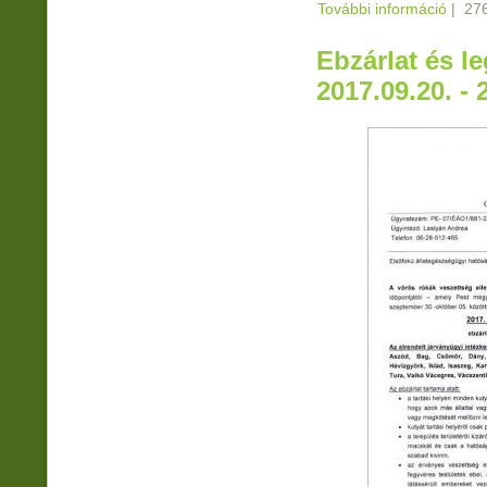
További információ
Meghív
|
276
kapcs
Ebzárlat és le
2017.09.20. - 