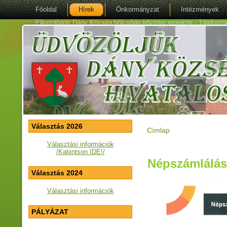
Főoldal
Hírek
Önkormányzat
Intézmények
Elkezdődött Dány Község bölcsőde bővítési projektje - Tájékoztat
Választás 2026
Címlap
Jelenlegi hely
Választási információk
/Katiintson IDE!/
Népszámlálás
Választás 2024
Választási információk
PÁLYÁZAT