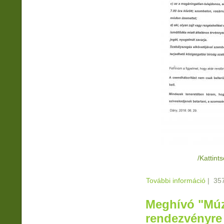
/Kattint
További információ
A közö
|
357
tarta
Meghívó "Múz
rendezvényre