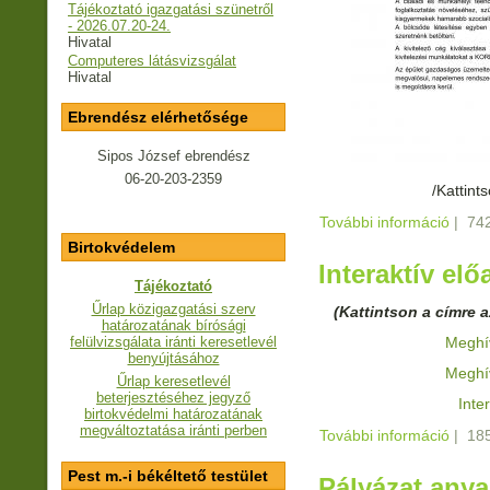
Tájékoztató igazgatási szünetről
- 2026.07.20-24.
Hivatal
Computeres látásvizsgálat
Hivatal
Ebrendész elérhetősége
Sipos József ebrendész
06-20-203-2359
/Kattint
További információ
Elkez
|
742
projek
Birtokvédelem
kapcs
Interaktív el
Tájékoztató
Űrlap közigazgatási szerv
(Kattintson a címre 
határozatának bírósági
felülvizsgálata iránti keresetlevél
Meghív
benyújtásához
Meghív
Űrlap keresetlevél
beterjesztéséhez jegyző
Inte
birtokvédelmi határozatának
megváltoztatása iránti perben
További információ
Intera
|
185
Pest m.-i békéltető testület
Pályázat any