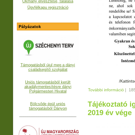
Okmány elvesztése, találása
Ügyfélkapu regisztráció
Pályázatok
Támogatásból újul meg a dányi
családsegítő szolgálat
/Kattint
Uniós támogatásból került
akadálymentesítésre dányi
További információ
Tájéko
|
185
Polgármesteri Hivatal
kapcs
Tájékoztató i
Bölcsőde épül uniós
támogatásból Dányon
2019 év vége
___________________________