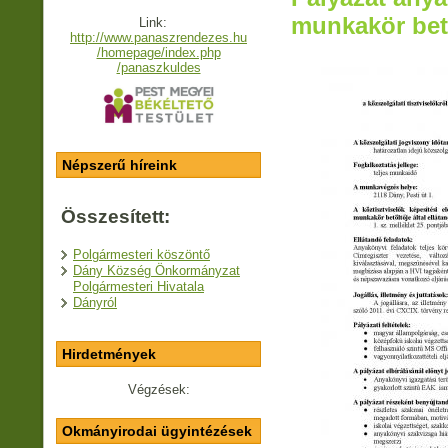
munkakör bet
Link:
http://www.panaszrendezes.hu
/homepage/index.php
/panaszkuldes
Népszerű híreink
Összesített:
Polgármesteri köszöntő
Dány Község Önkormányzat
Polgármesteri Hivatala
Dányról
Hirdetmények
Végzések:
Okmányirodai ügyintézések