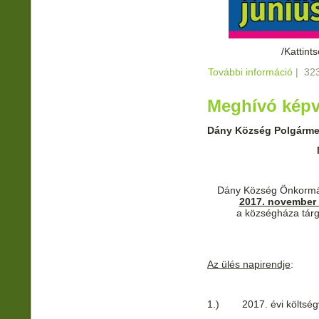
/Kattint
További információ
Meghí
|
323
tarta
Meghívó képvi
Dány Község Polgárme
Dány Község Önkormán
2017. november 
a községháza tárgy
Az ülés napirendje
:
1.) 2017. évi költségv