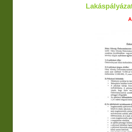
Lakáspályáza
A