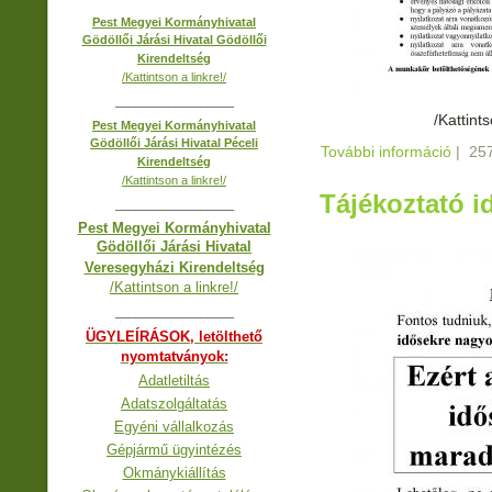
Pest Megyei Kormányhivatal
Gödöllői Járási Hivatal Gödöllői
Kirendeltség
/Kattintson a linkre!/
__________________
/Kattint
Pest Megyei Kormányhivatal
Gödöllői Járási Hivatal Péceli
További információ
Pályá
|
257
Kirendeltség
tarta
/Kattintson a linkre!/
Tájékoztató 
__________________
Pest Megyei Kormányhivatal
Gödöllői Járási Hivatal
Veresegyházi Kirendeltség
/Kattintson a linkre!/
__________________
ÜGYLEÍRÁSOK, letölthető
nyomtatványok:
Adatletiltás
Adatszolgáltatás
Egyéni vállalkozás
Gépjármű ügyintézés
Okmánykiállítás