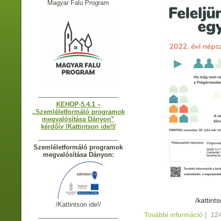
Magyar Falu Program
_______________________
KEHOP-5.4.1 –
„Szemléletformáló programok
megvalósítása Dányon”
kérdőív /Kattintson ide!!/
_______________________
Szemléletformáló programok
megvalósítása Dányon:
/kattint
/Kattintson ide!/
További információ
Népsz
|
124
_______________________