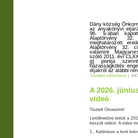
Dány község Önkorm
az anyakönyvi eljárá
96. §-ában kap
Alaptörvény 32
meghatározott
ered
Alaptörvény 32. c
valamint
Magyaror
szóló 2011. évi CLXX
g) pontja
szeri
házasságkötés enge
díjakról az alábbi ren
További információ
Rendel
|
643
tarta
A 2026. júniu
videó
Tisztelt Olvasóink!
Letölthetővé tettük a 20
készült videót. A videó t
1., Kattintson a lenti link