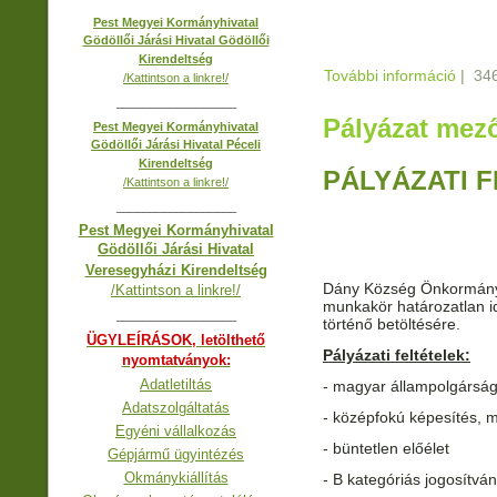
Pest Megyei Kormányhivatal
Gödöllői Járási Hivatal Gödöllői
Kirendeltség
További információ
Óvodai
|
346
/Kattintson a linkre!/
kapcs
__________________
Pályázat mező
Pest Megyei Kormányhivatal
Gödöllői Járási Hivatal Péceli
Kirendeltség
PÁLYÁZATI 
/Kattintson a linkre!/
__________________
Pest Megyei Kormányhivatal
Gödöllői Járási Hivatal
Veresegyházi Kirendeltség
Dány Község Önkormányz
/Kattintson a linkre!/
munkakör határozatlan i
__________________
történő betöltésére.
ÜGYLEÍRÁSOK, letölthető
Pályázati feltételek:
nyomtatványok:
Adatletiltás
- magyar állampolgársá
Adatszolgáltatás
- középfokú képesítés, m
Egyéni vállalkozás
- büntetle
Gépjármű ügyintézés
Okmánykiállítás
- B kategóriás jogosí