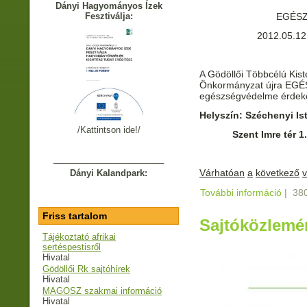
Dányi Hagyományos Ízek
Fesztiválja:
EGÉS
2012.05.12
A Gödöllői Többcélú Kist
Önkormányzat újra EG
egészségvédelme érdek
Helyszín:
Széchenyi Is
/Kattintson ide!/
Szent Imre tér 1.
_______________________
Várhatóan
a
következő
v
Dányi Kalandpark:
További információ
Egész
|
380
kapcs
Friss tartalom
Sajtóközlemé
Tájékoztató afrikai
sertéspestisről
Hivatal
Gödöllői Rk sajtóhírek
Hivatal
MAGOSZ szakmai információ
Hivatal