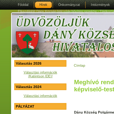
Főoldal
Hírek
Önkormányzat
Intézmények
Elkezdődött Dány Község bölcsőde bővítési projektje - Tájékoztat
Választás 2026
Címlap
Jelenlegi hely
Választási információk
/Katiintson IDE!/
Meghívó rendk
Választás 2024
képviselő-test
Választási információk
PÁLYÁZAT
Dány Község Polgárme