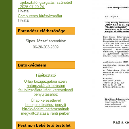
Tájékoztató igazgatási szünetről
- 2026.07.20-24.
Hivatal
Computeres látásvizsgálat
Hivatal
Ebrendész elérhetősége
Sipos József ebrendész
06-20-203-2359
Birtokvédelem
Tájékoztató
Űrlap közigazgatási szerv
határozatának bírósági
felülvizsgálata iránti keresetlevél
benyújtásához
Űrlap keresetlevél
beterjesztéséhez jegyző
birtokvédelmi határozatának
megváltoztatása iránti perben
Katt a k
Pest m.-i békéltető testület