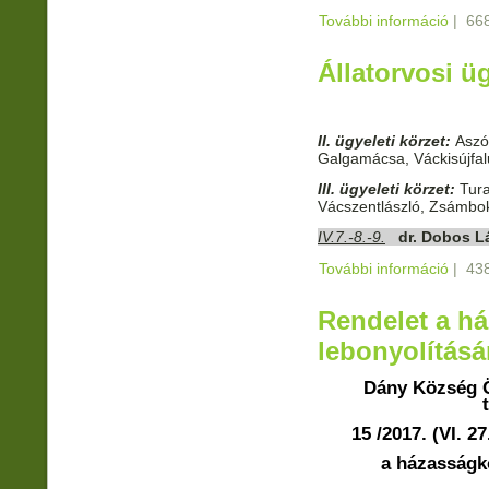
További információ
Meghí
|
668
Állatorvosi üg
II. ügyeleti körzet:
Aszód
Galgamácsa, Váckisújfal
III. ügyeleti körzet:
Tura
Vácszentlászló, Zsámbo
IV.7.-8.-9.
dr. Dobos L
További információ
Állato
|
438
kapcs
Rendelet a h
lebonyolításá
Dány Község 
15 /2017. (VI. 2
a házasságk