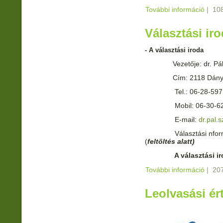
További információ
FELH
|
108
ADOM
JAVAS
Választási ir
- A választási iroda
Vezetője: dr. Pál S
Cím: 2118 Dány, Pe
Tel.: 06-28-597
Mobil: 06-30-62
E-mail:
dr.pal.
Választási nformáció
(
feltöltés alatt)
A választási i
További információ
Válasz
|
207
Leolvasási ér