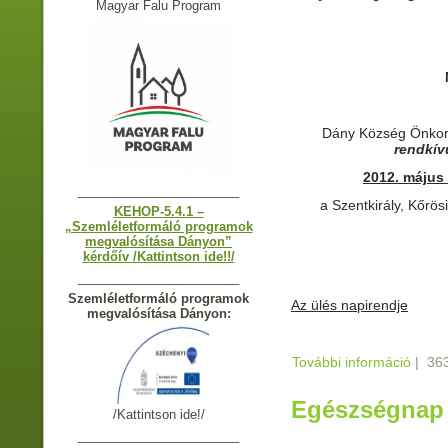
Magyar Falu Program
Dány Község Önkorm
rendkívü
2012. május 
_______________________
a Szentkirály, Kőrö
KEHOP-5.4.1 –
„Szemléletformáló programok
megvalósítása Dányon”
kérdőív /Kattintson ide!!/
_______________________
Szemléletformáló programok
Az ülés napirendje
megvalósítása Dányon:
További információ
Meghív
|
363
testül
Egészségnap 
/Kattintson ide!/
_______________________