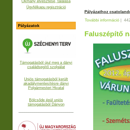
Okmány elvesztése, találása
Ügyfélkapu regisztráció
Pályázathoz csatoland
További információ
Pályáz
|
442
kapcs
Pályázatok
Faluszépítő n
Támogatásból újul meg a dányi
családsegítő szolgálat
Uniós támogatásból került
akadálymentesítésre dányi
Polgármesteri Hivatal
Bölcsőde épül uniós
támogatásból Dányon
___________________________