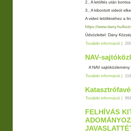
2., A letöltés után bontsa
3., A kibontott videót elk
A videó letöltéséhez a lin
https://www.dany.hu/ko
Üdvözlettel: Dány Közs
További információ
A 2026
|
200
tarta
NAV-sajtóköz
A NAV sajtóközlemény
További információ
NAV-s
|
116
Katasztrófavé
További információ
Katasz
|
956
kapcs
FELHÍVÁS K
ADOMÁNYOZ
JAVASLATTÉ