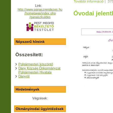
További információ
Sajtó
|
375
Link:
http://www.panaszrendezes.hu
Óvodai jelent
/homepage/index.php
/panaszkuldes
Népszerű híreink
Összesített:
Polgármesteri köszöntő
Dány Község Önkormányzat
Polgármesteri Hivatala
Dányról
Hirdetmények
Végzések:
Okmányirodai ügyintézések